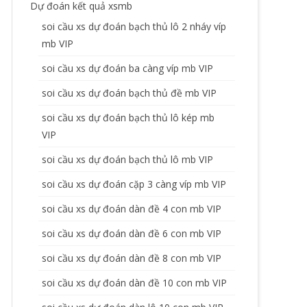
Dự đoán kết quả xsmb
soi cầu xs dự đoán bạch thủ lô 2 nháy víp
mb VIP
soi cầu xs dự đoán ba càng víp mb VIP
soi cầu xs dự đoán bạch thủ đề mb VIP
soi cầu xs dự đoán bạch thủ lô kép mb
VIP
soi cầu xs dự đoán bạch thủ lô mb VIP
soi cầu xs dự đoán cặp 3 càng víp mb VIP
soi cầu xs dự đoán dàn đề 4 con mb VIP
soi cầu xs dự đoán dàn đề 6 con mb VIP
soi cầu xs dự đoán dàn đề 8 con mb VIP
soi cầu xs dự đoán dàn đề 10 con mb VIP