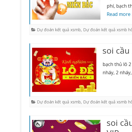
SOI CẦU XS DỰ ĐOÁN SONG
phí, bạch t
THỦ LÔ MN VIP
Read more 
SOI CẦU XS DỰ ĐOÁN XÍU CHỦ
Dự đoán kết quả xsmb
,
Dự đoán kết quả xsmb h
MN VIP
soi cầu
bạch thủ lô 2
nháy, 2 nháy,
Dự đoán kết quả xsmb
,
Dự đoán kết quả xsmb h
soi cầ