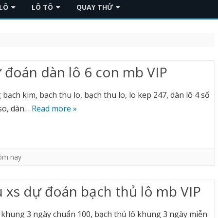
 LÔ
LÔ TÔ
QUAY THỬ
SOI CẦU XS DỰ ĐOÁN BA CÀNG
SOI CẦU XS DỰ ĐOÁN SO
B
GAN
LÔ TÔ MIỀN BẮC
VÍP MB VIP
QUAY THỬ XSMB
THỦ LÔ KÉP MB VIP
XIÊN
LÔ TÔ MIỀN NAM
SOI CẦU XS DỰ ĐOÁN BẠCH
QUAY THỬ XSMT
SOI CẦU XS DỰ ĐOÁN DÀN
THỦ ĐỀ MB VIP
CON MB VIP
ự đoán dàn lô 6 con mb VIP
KÉP
LÔ TÔ MIỀN TRUNG
QUAY THỬ XSMN
SOI CẦU XS DỰ ĐOÁN BẠCH
SOI CẦU XS DỰ ĐOÁN ĐỀ 
ĐẦU
THỦ LÔ KÉP MB VIP
ĐUÔI MB VIP
g bạch kim, bach thu lo, bạch thu lo, lo kep 247, dàn lô 4 số
ĐUÔI
 so, dàn…
Read more »
SOI CẦU XS DỰ ĐOÁN BẠCH
SOI CẦU XS DỰ ĐOÁN LÔ X
THỦ LÔ MB VIP
MB VIP
IẢI ĐẶC BIỆT
SOI CẦU XS DỰ ĐOÁN CẶP 3
SOI CẦU XS DỰ ĐOÁN LÔ X
LẦN XUẤT HIỆN
CÀNG VÍP MB VIP
MB VIP
ôm nay
0-99
SOI CẦU XS DỰ ĐOÁN DÀN ĐỀ 4
SOI CẦU XS DỰ ĐOÁN LÔ X
CON MB VIP
MB VIP
u xs dự đoán bạch thủ lô mb VIP
SOI CẦU XS DỰ ĐOÁN DÀN ĐỀ 6
SOI CẦU XS DỰ ĐOÁN SO
ô khung 3 ngày chuẩn 100, bạch thủ lô khung 3 ngày miễn
CON MB VIP
THỦ LÔ MB VIP