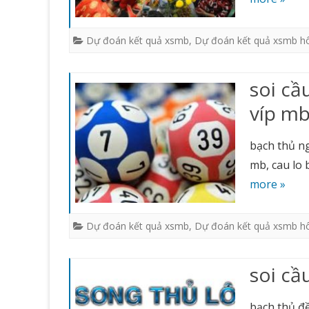
Dự đoán kết quả xsmb
,
Dự đoán kết quả xsmb h
soi cầ
víp mb
bạch thủ ng
mb, cau lo 
more »
Dự đoán kết quả xsmb
,
Dự đoán kết quả xsmb h
soi cầ
bạch thủ đề