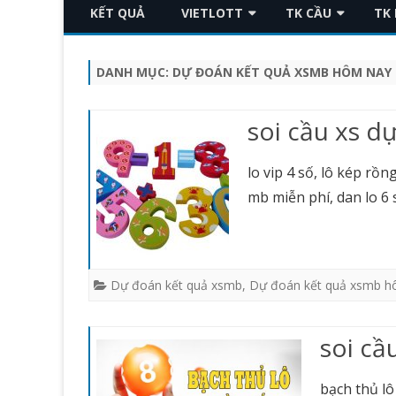
SOI CẦU XS DỰ ĐOÁN CẶP XÍU
KẾT QUẢ
VIETLOTT
TK CẦU
TK
CHỦ MN VIP
XS MEGA 6/45
TK CẦU BẠCH THỦ (M
LÔ 
SOI CẦU XS DỰ ĐOÁN BAO LÔ
DANH MỤC:
DỰ ĐOÁN KẾT QUẢ XSMB HÔM NAY
XS MAX 4D
LẬT LIÊN TỤC (MB)
LÔ 
MN VIP
POWER 6/55
soi cầu xs d
VỀ CẢ CẶP (MB)
LÔ 
SOI CẦU XS DỰ ĐOÁN ĐẶC BIỆT
MN VIP
XS MAX 3D
VỀ NHIỀU NHÁY (MB)
TK 
lo vip 4 số, lô kép rồn
SOI CẦU XS DỰ ĐOÁN GIẢI TÁM
CẦU MIỀN NAM
TK 
mb miễn phí, dan lo 6
MN VIP
CẦU MIỀN TRUNG
TK G
SOI CẦU XS DỰ ĐOÁN LÔ 3 SỐ
MN VIP
TK 
Dự đoán kết quả xsmb
,
Dự đoán kết quả xsmb h
SOI CẦU XS DỰ ĐOÁN SỚ ĐẦU
TK 0
ĐUÔI GIẢI 8 MN VIP
soi cầ
SOI CẦU XS DỰ ĐOÁN SỚ ĐẦU
ĐUÔI GIẢI ĐẶC BIỆT MN VIP
bạch thủ l