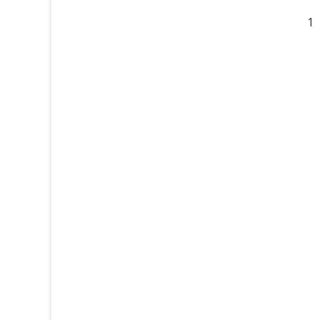
Điều
1
hướng
bài
viết