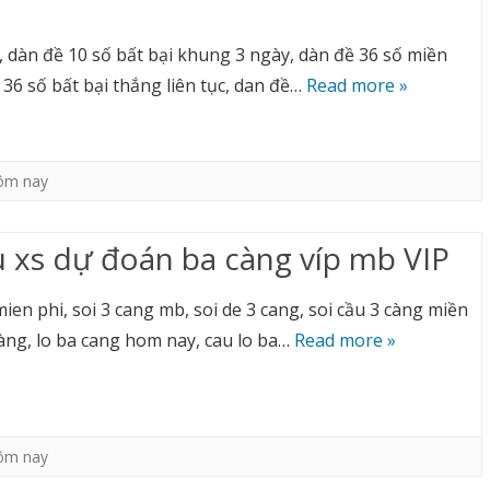
, dàn đề 10 số bất bại khung 3 ngày, dàn đề 36 số miền
 36 số bất bại thắng liên tục, dan đề…
Read more »
ôm nay
u xs dự đoán ba càng víp mb VIP
mien phi, soi 3 cang mb, soi de 3 cang, soi cầu 3 càng miền
càng, lo ba cang hom nay, cau lo ba…
Read more »
ôm nay