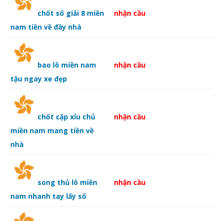
chốt số giải 8 miền
nhận cầu
nam tiền về đầy nhà
bao lô miền nam
nhận cầu
tậu ngay xe đẹp
chốt cặp xỉu chủ
nhận cầu
miền nam mang tiền về
nhà
song thủ lô miền
nhận cầu
nam nhanh tay lấy số