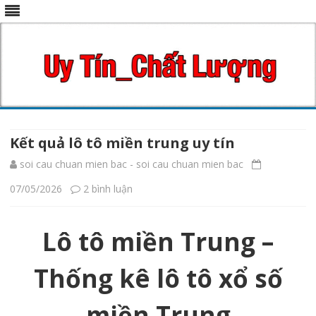
Skip
to
content
Kết quả lô tô miền trung uy tín
soi cau chuan mien bac - soi cau chuan mien bac
ở
07/05/2026
2 bình luận
Kết
Lô tô miền Trung –
quả
lô
Thống kê lô tô xổ số
tô
miền Trung
miền