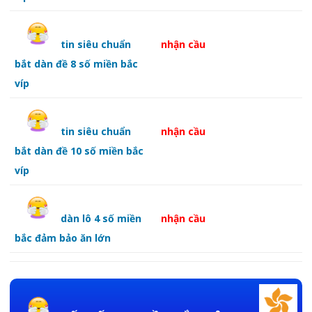
nhận cầu
tin siêu chuẩn
bắt dàn đề 8 số miền bắc
víp
nhận cầu
tin siêu chuẩn
bắt dàn đề 10 số miền bắc
víp
nhận cầu
dàn lô 4 số miền
bắc đảm bảo ăn lớn