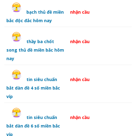
nhận cầu
bạch thủ đề miền
bắc độc đắc hôm nay
nhận cầu
thầy ba chốt
song thủ đề miền bắc hôm
nay
nhận cầu
tin siêu chuẩn
bắt dàn đề 4 số miền bắc
víp
nhận cầu
tin siêu chuẩn
bắt dàn đề 6 số miền bắc
víp