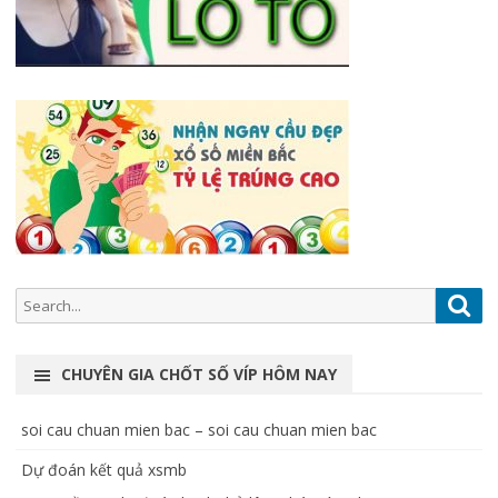
Search
Sea
for:
CHUYÊN GIA CHỐT SỐ VÍP HÔM NAY
soi cau chuan mien bac – soi cau chuan mien bac
Dự đoán kết quả xsmb