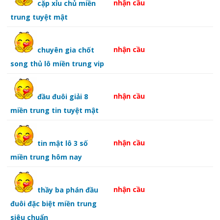
nhận cầu
cặp xỉu chủ miền
trung tuyệt mật
nhận cầu
chuyên gia chốt
song thủ lô miền trung vip
nhận cầu
đầu đuôi giải 8
miền trung tin tuyệt mật
nhận cầu
tin mật lô 3 số
miền trung hôm nay
nhận cầu
thầy ba phán đầu
đuôi đặc biệt miền trung
siêu chuẩn