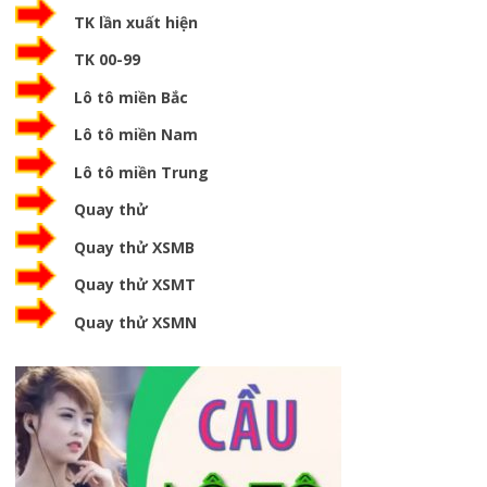
TK lần xuất hiện
TK 00-99
Lô tô miền Bắc
Lô tô miền Nam
Lô tô miền Trung
Quay thử
Quay thử XSMB
Quay thử XSMT
Quay thử XSMN