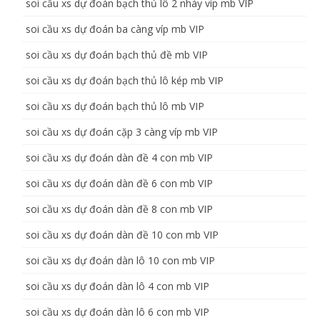
soi cầu xs dự đoán bạch thủ lô 2 nháy víp mb VIP
soi cầu xs dự đoán ba càng víp mb VIP
soi cầu xs dự đoán bạch thủ đề mb VIP
soi cầu xs dự đoán bạch thủ lô kép mb VIP
soi cầu xs dự đoán bạch thủ lô mb VIP
soi cầu xs dự đoán cặp 3 càng víp mb VIP
soi cầu xs dự đoán dàn đề 4 con mb VIP
soi cầu xs dự đoán dàn đề 6 con mb VIP
soi cầu xs dự đoán dàn đề 8 con mb VIP
soi cầu xs dự đoán dàn đề 10 con mb VIP
soi cầu xs dự đoán dàn lô 10 con mb VIP
soi cầu xs dự đoán dàn lô 4 con mb VIP
soi cầu xs dự đoán dàn lô 6 con mb VIP