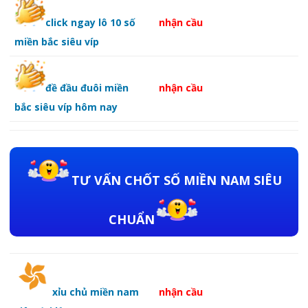
click ngay lô 10 số
nhận cầu
miền bắc siêu víp
đề đầu đuôi miền
nhận cầu
bắc siêu víp hôm nay
TƯ VẤN CHỐT SỐ MIỀN NAM SIÊU
CHUẨN
xỉu chủ miền nam
nhận cầu