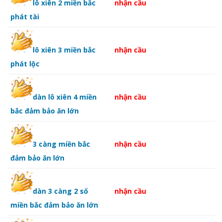
lô xiên 2 miền bắc
nhận cầu
phát tài
lô xiên 3 miền bắc
nhận cầu
phát lộc
dàn lô xiên 4 miền
nhận cầu
bắc đảm bảo ăn lớn
3 càng miền bắc
nhận cầu
đảm bảo ăn lớn
dàn 3 càng 2 số
nhận cầu
miền bắc đảm bảo ăn lớn