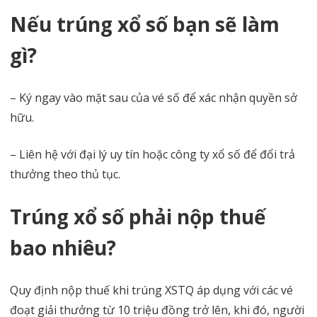
Nếu trúng xổ số bạn sẽ làm
gì?
– Ký ngay vào mặt sau của vé số để xác nhận quyền sở
hữu.
– Liên hệ với đại lý uy tín hoặc công ty xổ số để đổi trả
thưởng theo thủ tục.
Trúng xổ số phải nộp thuế
bao nhiêu?
Quy định nộp thuế khi trúng XSTQ áp dụng với các vé
đoạt giải thưởng từ 10 triệu đồng trở lên, khi đó, người