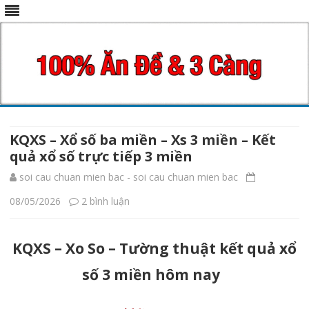
Skip
to
content
KQXS – Xổ số ba miền – Xs 3 miền – Kết
quả xổ số trực tiếp 3 miền
soi cau chuan mien bac - soi cau chuan mien bac
ở
08/05/2026
2 bình luận
KQXS
KQXS – Xo So – Tường thuật kết quả xổ
–
số 3 miền hôm nay
Xổ
số