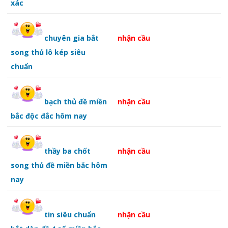
xác
nhận cầu
chuyên gia bắt
song thủ lô kép siêu
chuẩn
nhận cầu
bạch thủ đề miền
bắc độc đắc hôm nay
nhận cầu
thầy ba chốt
song thủ đề miền bắc hôm
nay
nhận cầu
tin siêu chuẩn