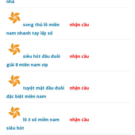
nhà
song thủ lô miền
nhận cầu
nam nhanh tay lấy số
siêu hót đầu đuôi
nhận cầu
giải 8 miền nam vip
tuyệt mật đầu đuôi
nhận cầu
đặc biệt miền nam
lô 3 số miền nam
nhận cầu
siêu hót