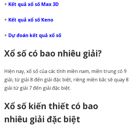
+
Kết quả xổ số Max 3D
+
Kết quả xổ số Keno
+
Dự đoán kết quả xổ số
Xổ số có bao nhiêu giải?
Hiện nay, xổ số của các tỉnh miền nam, miền trung có 9
giải, từ giải 8 đến giải đặc biệt, riêng miền bắc sẽ quay 8
giải từ giải 7 đến giải đặc biệt.
Xổ số kiến thiết có bao
nhiêu giải đặc biệt