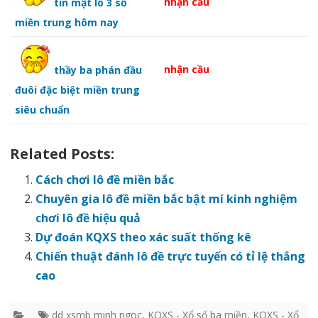
nhận cầu
tin mật lô 3 số
miền trung hôm nay
nhận cầu
thầy ba phán đầu
đuôi đặc biệt miền trung
siêu chuẩn
Related Posts:
Cách chơi lô đề miền bắc
Chuyên gia lô đề miền bắc bật mí kinh nghiệm
chơi lô đề hiệu quả
Dự đoán KQXS theo xác suất thống kê
Chiến thuật đánh lô đề trực tuyến có tỉ lệ thắng
cao
dd xsmb minh ngoc
,
KQXS - Xổ số ba miền
,
KQXS - Xổ