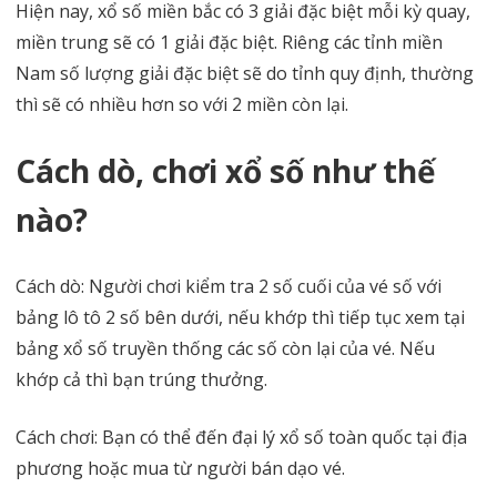
Hiện nay, xổ số miền bắc có 3 giải đặc biệt mỗi kỳ quay,
miền trung sẽ có 1 giải đặc biệt. Riêng các tỉnh miền
Nam số lượng giải đặc biệt sẽ do tỉnh quy định, thường
thì sẽ có nhiều hơn so với 2 miền còn lại.
Cách dò, chơi xổ số như thế
nào?
Cách dò: Người chơi kiểm tra 2 số cuối của vé số với
bảng lô tô 2 số bên dưới, nếu khớp thì tiếp tục xem tại
bảng xổ số truyền thống các số còn lại của vé. Nếu
khớp cả thì bạn trúng thưởng.
Cách chơi: Bạn có thể đến đại lý xổ số toàn quốc tại địa
phương hoặc mua từ người bán dạo vé.