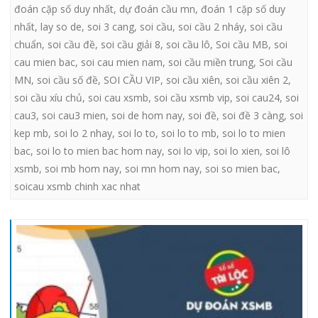
đoán cặp số duy nhất
,
dự đoán cầu mn
,
đoán 1 cặp số duy
nhất
,
lay so de
,
soi 3 cang
,
soi cầu
,
soi cầu 2 nháy
,
soi cầu
chuẩn
,
soi cầu đề
,
soi cầu giải 8
,
soi cầu lô
,
Soi cầu MB
,
soi
cau mien bac
,
soi cau mien nam
,
soi cầu miền trung
,
Soi cầu
MN
,
soi cầu số đề
,
SOI CẦU VIP
,
soi cầu xiên
,
soi cầu xiên 2
,
soi cầu xíu chủ
,
soi cau xsmb
,
soi cầu xsmb vip
,
soi cau24
,
soi
cau3
,
soi cau3 mien
,
soi de hom nay
,
soi đề
,
soi đề 3 càng
,
soi
kep mb
,
soi lo 2 nhay
,
soi lo to
,
soi lo to mb
,
soi lo to mien
bac
,
soi lo to mien bac hom nay
,
soi lo vip
,
soi lo xien
,
soi lô
xsmb
,
soi mb hom nay
,
soi mn hom nay
,
soi so mien bac
,
soicau xsmb chinh xac nhat