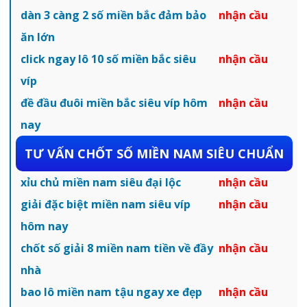
dàn 3 càng 2 số miền bắc đảm bảo
nhận cầu
ăn lớn
click ngay lô 10 số miền bắc siêu
nhận cầu
víp
đề đầu đuôi miền bắc siêu víp hôm
nhận cầu
nay
TƯ VẤN CHỐT SỐ MIỀN NAM SIÊU CHUẨN
xỉu chủ miền nam siêu đại lộc
nhận cầu
giải đặc biệt miền nam siêu víp
nhận cầu
hôm nay
chốt số giải 8 miền nam tiền về đầy
nhận cầu
nhà
bao lô miền nam tậu ngay xe đẹp
nhận cầu