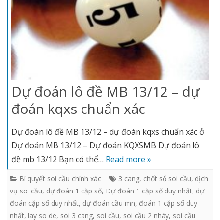
Dự đoán lô đề MB 13/12 – dự
đoán kqxs chuẩn xác
Dự đoán lô đề MB 13/12 – dự đoán kqxs chuẩn xác ở
Dự đoán MB 13/12 – Dự đoán KQXSMB Dự đoán lô
đề mb 13/12 Bạn có thể…
Read more »
Bí quyết soi cầu chính xác
3 cang
,
chốt số soi cầu
,
dịch
vụ soi cầu
,
dự đoán 1 cặp số
,
Dự đoán 1 cặp số duy nhất
,
dự
đoán cặp số duy nhất
,
dự đoán cầu mn
,
đoán 1 cặp số duy
nhất
,
lay so de
,
soi 3 cang
,
soi cầu
,
soi cầu 2 nháy
,
soi cầu