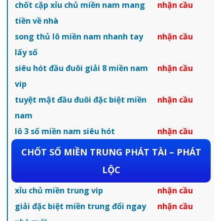
chốt cặp xỉu chủ miền nam mang
nhận cầu
tiền về nhà
song thủ lô miền nam nhanh tay
nhận cầu
lấy số
siêu hót đầu đuôi giải 8 miền nam
nhận cầu
vip
tuyệt mật đầu đuôi đặc biệt miền
nhận cầu
nam
lô 3 số miền nam siêu hót
nhận cầu
CHỐT SỐ MIỀN TRUNG PHÁT TÀI – PHÁT
LỘC
xỉu chủ miền trung vip
nhận cầu
giải đặc biệt miền trung đổi ngay
nhận cầu