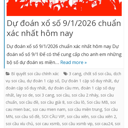
Dự đoán xổ số 9/1/2026 chuẩn
xác nhất hôm nay
Dự đoán xổ số 9/1/2026 chuẩn xác nhất hôm nay Dự
đoán xổ số 9/1 Để có thể cung cấp cho anh em những
bộ số dự đoán xs miền….
Read more »
Bí quyết soi cầu chính xác
3 cang
,
chốt số soi cầu
,
dịch
vụ soi cầu
,
dự đoán 1 cặp số
,
Dự đoán 1 cặp số duy nhất
,
dự
đoán cặp số duy nhất
,
dự đoán cầu mn
,
đoán 1 cặp số duy
nhất
,
lay so de
,
soi 3 cang
,
soi cầu
,
soi cầu 2 nháy
,
soi cầu
chuẩn
,
soi cầu đề
,
soi cầu giải 8
,
soi cầu lô
,
Soi cầu MB
,
soi
cau mien bac
,
soi cau mien nam
,
soi cầu miền trung
,
Soi cầu
MN
,
soi cầu số đề
,
SOI CẦU VIP
,
soi cầu xiên
,
soi cầu xiên 2
,
soi cầu xíu chủ
,
soi cau xsmb
,
soi cầu xsmb vip
,
soi cau24
,
soi