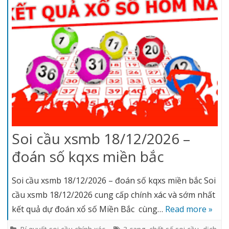
Soi cầu xsmb 18/12/2026 –
đoán số kqxs miền bắc
Soi cầu xsmb 18/12/2026 – đoán số kqxs miền bắc Soi
cầu xsmb 18/12/2026 cung cấp chính xác và sớm nhất
kết quả dự đoán xổ số Miền Bắc cùng…
Read more »