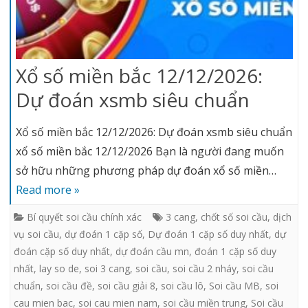
Xổ số miền bắc 12/12/2026:
Dự đoán xsmb siêu chuẩn
Xổ số miền bắc 12/12/2026: Dự đoán xsmb siêu chuẩn
xổ số miền bắc 12/12/2026 Bạn là người đang muốn
sở hữu những phương pháp dự đoán xổ số miền…
Read more »
Bí quyết soi cầu chính xác
3 cang
,
chốt số soi cầu
,
dịch
vụ soi cầu
,
dự đoán 1 cặp số
,
Dự đoán 1 cặp số duy nhất
,
dự
đoán cặp số duy nhất
,
dự đoán cầu mn
,
đoán 1 cặp số duy
nhất
,
lay so de
,
soi 3 cang
,
soi cầu
,
soi cầu 2 nháy
,
soi cầu
chuẩn
,
soi cầu đề
,
soi cầu giải 8
,
soi cầu lô
,
Soi cầu MB
,
soi
cau mien bac
,
soi cau mien nam
,
soi cầu miền trung
,
Soi cầu