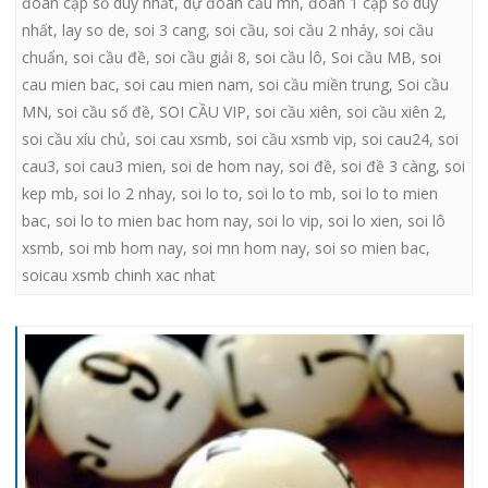
đoán cặp số duy nhất
,
dự đoán cầu mn
,
đoán 1 cặp số duy
nhất
,
lay so de
,
soi 3 cang
,
soi cầu
,
soi cầu 2 nháy
,
soi cầu
chuẩn
,
soi cầu đề
,
soi cầu giải 8
,
soi cầu lô
,
Soi cầu MB
,
soi
cau mien bac
,
soi cau mien nam
,
soi cầu miền trung
,
Soi cầu
MN
,
soi cầu số đề
,
SOI CẦU VIP
,
soi cầu xiên
,
soi cầu xiên 2
,
soi cầu xíu chủ
,
soi cau xsmb
,
soi cầu xsmb vip
,
soi cau24
,
soi
cau3
,
soi cau3 mien
,
soi de hom nay
,
soi đề
,
soi đề 3 càng
,
soi
kep mb
,
soi lo 2 nhay
,
soi lo to
,
soi lo to mb
,
soi lo to mien
bac
,
soi lo to mien bac hom nay
,
soi lo vip
,
soi lo xien
,
soi lô
xsmb
,
soi mb hom nay
,
soi mn hom nay
,
soi so mien bac
,
soicau xsmb chinh xac nhat