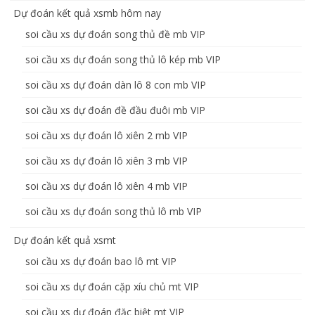
Dự đoán kết quả xsmb hôm nay
soi cầu xs dự đoán song thủ đề mb VIP
soi cầu xs dự đoán song thủ lô kép mb VIP
soi cầu xs dự đoán dàn lô 8 con mb VIP
soi cầu xs dự đoán đề đầu đuôi mb VIP
soi cầu xs dự đoán lô xiên 2 mb VIP
soi cầu xs dự đoán lô xiên 3 mb VIP
soi cầu xs dự đoán lô xiên 4 mb VIP
soi cầu xs dự đoán song thủ lô mb VIP
Dự đoán kết quả xsmt
soi cầu xs dự đoán bao lô mt VIP
soi cầu xs dự đoán cặp xíu chủ mt VIP
soi cầu xs dự đoán đặc biệt mt VIP