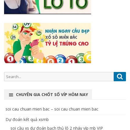
Search
Sea
for:
CHUYÊN GIA CHỐT SỐ VÍP HÔM NAY
soi cau chuan mien bac – soi cau chuan mien bac
Dự đoán kết quả xsmb
soi cầu xs dự đoán bạch thủ lô 2 nháy víp mb VIP