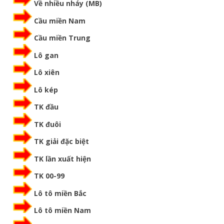
Về nhiều nháy (MB)
Cầu miền Nam
Cầu miền Trung
Lô gan
Lô xiên
Lô kép
TK đầu
TK đuôi
TK giải đặc biệt
TK lần xuất hiện
TK 00-99
Lô tô miền Bắc
Lô tô miền Nam