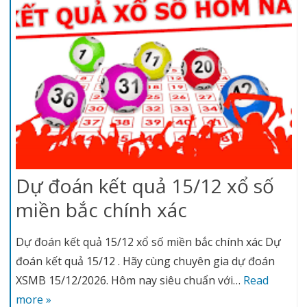
Dự đoán kết quả 15/12 xổ số
miền bắc chính xác
Dự đoán kết quả 15/12 xổ số miền bắc chính xác Dự
đoán kết quả 15/12 . Hãy cùng chuyên gia dự đoán
XSMB 15/12/2026. Hôm nay siêu chuẩn với…
Read
more »