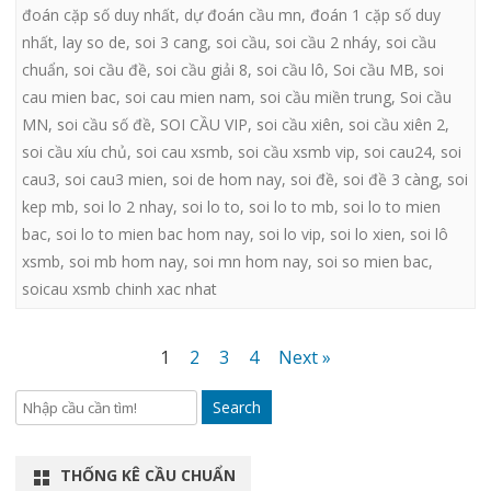
đoán cặp số duy nhất
,
dự đoán cầu mn
,
đoán 1 cặp số duy
nhất
,
lay so de
,
soi 3 cang
,
soi cầu
,
soi cầu 2 nháy
,
soi cầu
chuẩn
,
soi cầu đề
,
soi cầu giải 8
,
soi cầu lô
,
Soi cầu MB
,
soi
cau mien bac
,
soi cau mien nam
,
soi cầu miền trung
,
Soi cầu
MN
,
soi cầu số đề
,
SOI CẦU VIP
,
soi cầu xiên
,
soi cầu xiên 2
,
soi cầu xíu chủ
,
soi cau xsmb
,
soi cầu xsmb vip
,
soi cau24
,
soi
cau3
,
soi cau3 mien
,
soi de hom nay
,
soi đề
,
soi đề 3 càng
,
soi
kep mb
,
soi lo 2 nhay
,
soi lo to
,
soi lo to mb
,
soi lo to mien
bac
,
soi lo to mien bac hom nay
,
soi lo vip
,
soi lo xien
,
soi lô
xsmb
,
soi mb hom nay
,
soi mn hom nay
,
soi so mien bac
,
soicau xsmb chinh xac nhat
Điều
1
2
3
4
Next »
hướng
Search
bài
viết
THỐNG KÊ CẦU CHUẨN