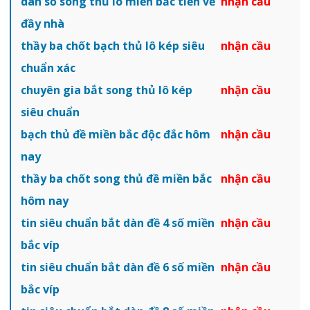
dàn số song thủ lô miền bắc tiền về
nhận cầu
đầy nhà
thầy ba chốt bạch thủ lô kép siêu
nhận cầu
chuẩn xác
chuyên gia bắt song thủ lô kép
nhận cầu
siêu chuẩn
bạch thủ đề miền bắc độc đắc hôm
nhận cầu
nay
thầy ba chốt song thủ đề miền bắc
nhận cầu
hôm nay
tin siêu chuẩn bắt dàn đề 4 số miền
nhận cầu
bắc víp
tin siêu chuẩn bắt dàn đề 6 số miền
nhận cầu
bắc víp