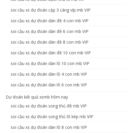
soi cầu xs dự đoán cặp 3 càng víp mb VIP
soi cầu xs dự đoán dàn đề 4 con mb VIP
soi cầu xs dự đoán dàn đề 6 con mb VIP
soi cầu xs dự đoán dàn đề 8 con mb VIP
soi cầu xs dự đoán dàn đề 10 con mb VIP
soi cầu xs dự đoán dàn lô 10 con mb VIP
soi cầu xs dự đoán dàn lô 4 con mb VIP
soi cầu xs dự đoán dàn lô 6 con mb VIP
Dự đoán kết quả xsmb hôm nay
soi cầu xs dự đoán song thủ đề mb VIP
soi cầu xs dự đoán song thủ lô kép mb VIP
soi cầu xs dự đoán dàn lô 8 con mb VIP