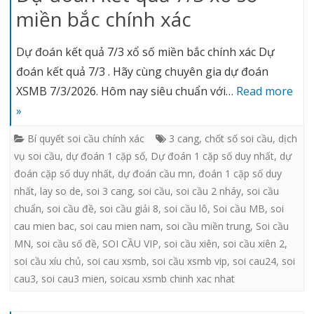
miền bắc chính xác
Dự đoán kết quả 7/3 xổ số miền bắc chính xác Dự
đoán kết quả 7/3 . Hãy cùng chuyên gia dự đoán
XSMB 7/3/2026. Hôm nay siêu chuẩn với…
Read more
»
Bí quyết soi cầu chính xác
3 cang
,
chốt số soi cầu
,
dịch
vụ soi cầu
,
dự đoán 1 cặp số
,
Dự đoán 1 cặp số duy nhất
,
dự
đoán cặp số duy nhất
,
dự đoán cầu mn
,
đoán 1 cặp số duy
nhất
,
lay so de
,
soi 3 cang
,
soi cầu
,
soi cầu 2 nháy
,
soi cầu
chuẩn
,
soi cầu đề
,
soi cầu giải 8
,
soi cầu lô
,
Soi cầu MB
,
soi
cau mien bac
,
soi cau mien nam
,
soi cầu miền trung
,
Soi cầu
MN
,
soi cầu số đề
,
SOI CẦU VIP
,
soi cầu xiên
,
soi cầu xiên 2
,
soi cầu xíu chủ
,
soi cau xsmb
,
soi cầu xsmb vip
,
soi cau24
,
soi
cau3
,
soi cau3 mien
,
soicau xsmb chinh xac nhat