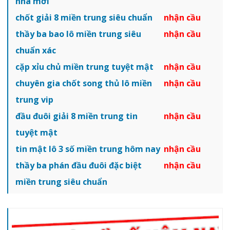
nhà mới
chốt giải 8 miền trung siêu chuẩn
nhận cầu
thầy ba bao lô miền trung siêu
nhận cầu
chuẩn xác
cặp xỉu chủ miền trung tuyệt mật
nhận cầu
chuyên gia chốt song thủ lô miền
nhận cầu
trung vip
đầu đuôi giải 8 miền trung tin
nhận cầu
tuyệt mật
tin mật lô 3 số miền trung hôm nay
nhận cầu
thầy ba phán đầu đuôi đặc biệt
nhận cầu
miền trung siêu chuẩn