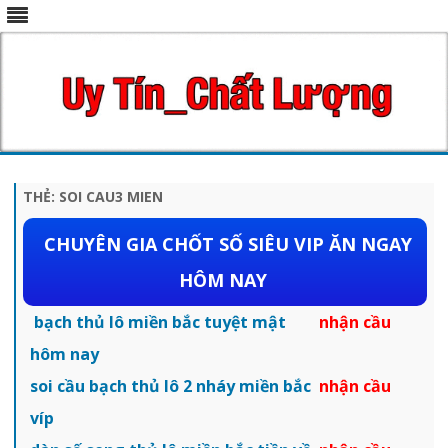
Skip
to
content
THẺ:
SOI CAU3 MIEN
CHUYÊN GIA CHỐT SỐ SIÊU VIP ĂN NGAY
HÔM NAY
bạch thủ lô miền bắc tuyệt mật
nhận cầu
hôm nay
soi cầu bạch thủ lô 2 nháy miền bắc
nhận cầu
víp