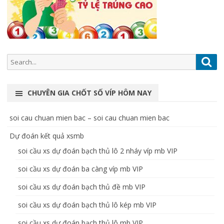
Search
Sea
for:
CHUYÊN GIA CHỐT SỐ VÍP HÔM NAY
soi cau chuan mien bac – soi cau chuan mien bac
Dự đoán kết quả xsmb
soi cầu xs dự đoán bạch thủ lô 2 nháy víp mb VIP
soi cầu xs dự đoán ba càng víp mb VIP
soi cầu xs dự đoán bạch thủ đề mb VIP
soi cầu xs dự đoán bạch thủ lô kép mb VIP
soi cầu xs dự đoán bạch thủ lô mb VIP