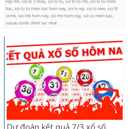
kep mb
,
soi lo 2 nhay
,
soi lo to
,
soi lo to mb
,
soi lo to mien
bac
,
soi lo to mien bac hom nay
,
soi lo vip
,
soi lo xien
,
soi lô
xsmb
,
soi mb hom nay
,
soi mn hom nay
,
soi so mien bac
,
soicau xsmb chinh xac nhat
Dự đoán kết quả 7/3 xổ số