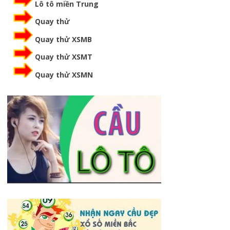
Lô tô miền Trung
Quay thử
Quay thử XSMB
Quay thử XSMT
Quay thử XSMN