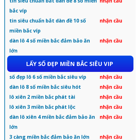
tin siêu chuẩn bắt dàn đề 8 số miền
nhận cầu
bắc víp
tin siêu chuẩn bắt dàn đề 10 số
nhận cầu
miền bắc víp
dàn lô 4 số miền bắc đảm bảo ăn
nhận cầu
lớn
LẤY SỐ ĐẸP MIỀN BẮC SIÊU VIP
số đẹp lô 6 số miền bắc siêu víp
nhận cầu
dàn lô 8 số miền bắc siêu hót
nhận cầu
lô xiên 2 miền bắc phát tài
nhận cầu
lô xiên 3 miền bắc phát lộc
nhận cầu
dàn lô xiên 4 miền bắc đảm bảo ăn
nhận cầu
lớn
3 càng miền bắc đảm bảo ăn lớn
nhận cầu