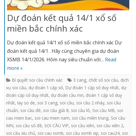
Dự đoán kết quả 14/1 xổ số
miền bắc chính xác
Dự đoán kết quả 14/1 xổ số miền bắc chính xác Dự
đoán kết quả 14/1 . Hãy cùng chuyên gia dự đoán
XSMB 14/1/2026. Hôm nay siêu chuẩn với…
Read
more »
Bí quyết soi cầu chính xác
3 cang
,
chốt số soi cầu
,
dịch
vụ soi cầu
,
dự đoán 1 cặp số
,
Dự đoán 1 cặp số duy nhất
,
dự
đoán cặp số duy nhất
,
dự đoán cầu mn
,
đoán 1 cặp số duy
nhất
,
lay so de
,
soi 3 cang
,
soi cầu
,
soi cầu 2 nháy
,
soi cầu
chuẩn
,
soi cầu đề
,
soi cầu giải 8
,
soi cầu lô
,
Soi cầu MB
,
soi
cau mien bac
,
soi cau mien nam
,
soi cầu miền trung
,
Soi cầu
MN
,
soi cầu số đề
,
SOI CẦU VIP
,
soi cầu xiên
,
soi cầu xiên 2
,
soi cầu xíu chủ
,
soi cau xsmb
,
soi cầu xsmb vip
,
soi cau24
,
soi