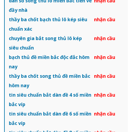
dàn số song thủ lô miền bắc tiền về
nhận cầu
đầy nhà
thầy ba chốt bạch thủ lô kép siêu
nhận cầu
chuẩn xác
chuyên gia bắt song thủ lô kép
nhận cầu
siêu chuẩn
bạch thủ đề miền bắc độc đắc hôm
nhận cầu
nay
thầy ba chốt song thủ đề miền bắc
nhận cầu
hôm nay
tin siêu chuẩn bắt dàn đề 4 số miền
nhận cầu
bắc víp
tin siêu chuẩn bắt dàn đề 6 số miền
nhận cầu
bắc víp