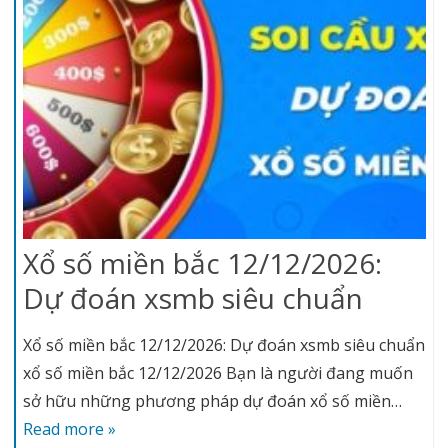
Xổ số miền bắc 12/12/2026:
Dự đoán xsmb siêu chuẩn
Xổ số miền bắc 12/12/2026: Dự đoán xsmb siêu chuẩn
xổ số miền bắc 12/12/2026 Bạn là người đang muốn
sở hữu những phương pháp dự đoán xổ số miền…
Read more »