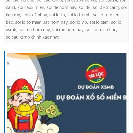
cau3
,
soi cau3 mien
,
soi de hom nay
,
soi đề
,
soi đề 3 càng
,
soi
kep mb
,
soi lo 2 nhay
,
soi lo to
,
soi lo to mb
,
soi lo to mien
bac
,
soi lo to mien bac hom nay
,
soi lo vip
,
soi lo xien
,
soi lô
xsmb
,
soi mb hom nay
,
soi mn hom nay
,
soi so mien bac
,
soicau xsmb chinh xac nhat