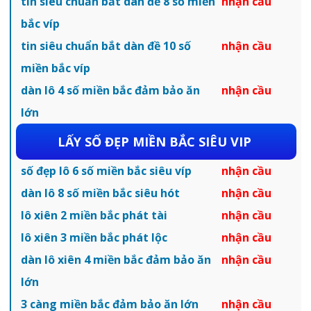
tin siêu chuẩn bắt dàn đề 8 số miền
nhận cầu
bắc víp
tin siêu chuẩn bắt dàn đề 10 số
nhận cầu
miền bắc víp
dàn lô 4 số miền bắc đảm bảo ăn
nhận cầu
lớn
LẤY SỐ ĐẸP MIỀN BẮC SIÊU VIP
số đẹp lô 6 số miền bắc siêu víp
nhận cầu
dàn lô 8 số miền bắc siêu hót
nhận cầu
lô xiên 2 miền bắc phát tài
nhận cầu
lô xiên 3 miền bắc phát lộc
nhận cầu
dàn lô xiên 4 miền bắc đảm bảo ăn
nhận cầu
lớn
3 càng miền bắc đảm bảo ăn lớn
nhận cầu