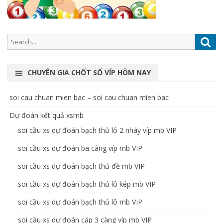
Search
Sea
for:
CHUYÊN GIA CHỐT SỐ VÍP HÔM NAY
soi cau chuan mien bac – soi cau chuan mien bac
Dự đoán kết quả xsmb
soi cầu xs dự đoán bạch thủ lô 2 nháy víp mb VIP
soi cầu xs dự đoán ba càng víp mb VIP
soi cầu xs dự đoán bạch thủ đề mb VIP
soi cầu xs dự đoán bạch thủ lô kép mb VIP
soi cầu xs dự đoán bạch thủ lô mb VIP
soi cầu xs dự đoán cặp 3 càng víp mb VIP