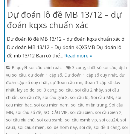
Dự đoán lô đề MB 13/12 – dự
đoán kqxs chuẩn xác
Dự đoán lô đề MB 13/12 – dự đoán kqxs chuẩn xác ở
Dự đoán MB 13/12 – Dự đoán KQXSMB Dự đoán lô
đề mb 13/12 Bạn có thể…
Read more »
Bí quyết soi cầu chính xác
3 cang
,
chốt số soi cầu
,
dịch
vụ soi cầu
,
dự đoán 1 cặp số
,
Dự đoán 1 cặp số duy nhất
,
dự
đoán cặp số duy nhất
,
dự đoán cầu mn
,
đoán 1 cặp số duy
nhất
,
lay so de
,
soi 3 cang
,
soi cầu
,
soi cầu 2 nháy
,
soi cầu
chuẩn
,
soi cầu đề
,
soi cầu giải 8
,
soi cầu lô
,
Soi cầu MB
,
soi
cau mien bac
,
soi cau mien nam
,
soi cầu miền trung
,
Soi cầu
MN
,
soi cầu số đề
,
SOI CẦU VIP
,
soi cầu xiên
,
soi cầu xiên 2
,
soi cầu xíu chủ
,
soi cau xsmb
,
soi cầu xsmb vip
,
soi cau24
,
soi
cau3
,
soi cau3 mien
,
soi de hom nay
,
soi đề
,
soi đề 3 càng
,
soi