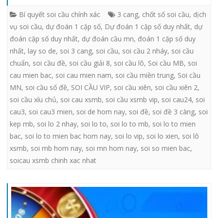
Bí quyết soi cầu chính xác
3 cang
,
chốt số soi cầu
,
dịch
vụ soi cầu
,
dự đoán 1 cặp số
,
Dự đoán 1 cặp số duy nhất
,
dự
đoán cặp số duy nhất
,
dự đoán cầu mn
,
đoán 1 cặp số duy
nhất
,
lay so de
,
soi 3 cang
,
soi cầu
,
soi cầu 2 nháy
,
soi cầu
chuẩn
,
soi cầu đề
,
soi cầu giải 8
,
soi cầu lô
,
Soi cầu MB
,
soi
cau mien bac
,
soi cau mien nam
,
soi cầu miền trung
,
Soi cầu
MN
,
soi cầu số đề
,
SOI CẦU VIP
,
soi cầu xiên
,
soi cầu xiên 2
,
soi cầu xíu chủ
,
soi cau xsmb
,
soi cầu xsmb vip
,
soi cau24
,
soi
cau3
,
soi cau3 mien
,
soi de hom nay
,
soi đề
,
soi đề 3 càng
,
soi
kep mb
,
soi lo 2 nhay
,
soi lo to
,
soi lo to mb
,
soi lo to mien
bac
,
soi lo to mien bac hom nay
,
soi lo vip
,
soi lo xien
,
soi lô
xsmb
,
soi mb hom nay
,
soi mn hom nay
,
soi so mien bac
,
soicau xsmb chinh xac nhat