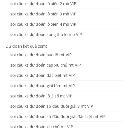
soi cầu xs dự đoán lô xiên 2 mb VIP
soi cầu xs dự đoán lô xiên 3 mb VIP
soi cầu xs dự đoán lô xiên 4 mb VIP
soi cầu xs dự đoán song thủ lô mb VIP
Dự đoán kết quả xsmt
soi cầu xs dự đoán bao lô mt VIP
soi cầu xs dự đoán cặp xíu chủ mt VIP
soi cầu xs dự đoán đặc biệt mt VIP
soi cầu xs dự đoán giải tám mt VIP
soi cầu xs dự đoán lô 3 số mt VIP
soi cầu xs dự đoán sớ đầu đuôi giải 8 mt VIP
soi cầu xs dự đoán sớ đầu đuôi giải đặc biệt mt VIP
soi cầu xs dự đoán xíu chủ mt VIP