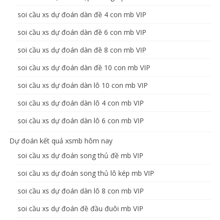
soi cầu xs dự đoán dàn đề 4 con mb VIP
soi cầu xs dự đoán dàn đề 6 con mb VIP
soi cầu xs dự đoán dàn đề 8 con mb VIP
soi cầu xs dự đoán dàn đề 10 con mb VIP
soi cầu xs dự đoán dàn lô 10 con mb VIP
soi cầu xs dự đoán dàn lô 4 con mb VIP
soi cầu xs dự đoán dàn lô 6 con mb VIP
Dự đoán kết quả xsmb hôm nay
soi cầu xs dự đoán song thủ đề mb VIP
soi cầu xs dự đoán song thủ lô kép mb VIP
soi cầu xs dự đoán dàn lô 8 con mb VIP
soi cầu xs dự đoán đề đầu đuôi mb VIP