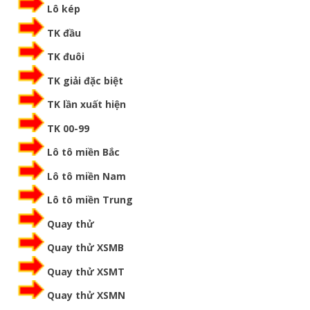
Lô kép
TK đầu
TK đuôi
TK giải đặc biệt
TK lần xuất hiện
TK 00-99
Lô tô miền Bắc
Lô tô miền Nam
Lô tô miền Trung
Quay thử
Quay thử XSMB
Quay thử XSMT
Quay thử XSMN