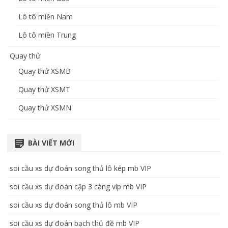
Lô tô miền Nam
Lô tô miền Trung
Quay thử
Quay thử XSMB
Quay thử XSMT
Quay thử XSMN
BÀI VIẾT MỚI
soi cầu xs dự đoán song thủ lô kép mb VIP
soi cầu xs dự đoán cặp 3 càng víp mb VIP
soi cầu xs dự đoán song thủ lô mb VIP
soi cầu xs dự đoán bạch thủ đề mb VIP