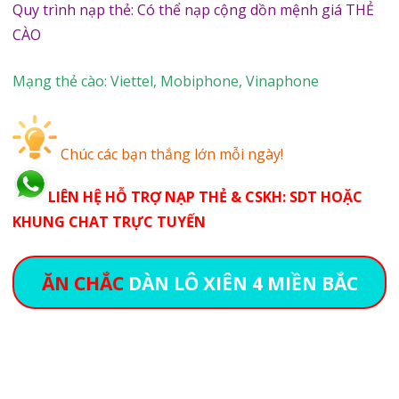
Quy trình nạp thẻ: Có thể nạp cộng dồn mệnh giá THẺ
CÀO
Mạng thẻ cào: Viettel, Mobiphone, Vinaphone
Chúc các bạn thắng lớn mỗi ngày!
LIÊN HỆ HỖ TRỢ NẠP THẺ & CSKH: SDT HOẶC
KHUNG CHAT TRỰC TUYẾN
ĂN CHẮC
DÀN LÔ XIÊN 4 MIỀN BẮC