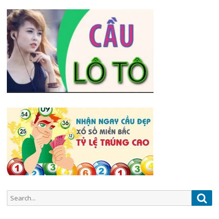
Search
Sea
for: