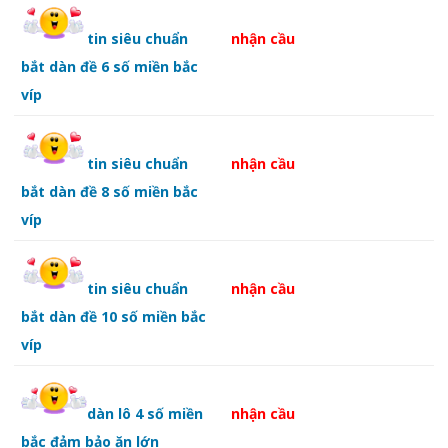
nhận cầu
tin siêu chuẩn
bắt dàn đề 6 số miền bắc
víp
nhận cầu
tin siêu chuẩn
bắt dàn đề 8 số miền bắc
víp
nhận cầu
tin siêu chuẩn
bắt dàn đề 10 số miền bắc
víp
nhận cầu
dàn lô 4 số miền
bắc đảm bảo ăn lớn