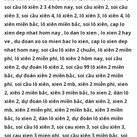
soi cầu lô xiên 2 3 4 hôm nay, soi cầu xiên 2, soi cầu
lô
xiên 3, soi cầu xiên 4, lô xiên 2, lô xiên 3, lô xiên 4, lô
xiên
xiên miền bắc, lô xiên miền bắc, soi lô xiên, cap lo
4
xien dep nhat hom nay , lo dan lo xien , lo xien 2 hay
ve , du doan xo so mien bac lo xien, cap lo xien dep
mb
nhat hom nay, soi cầu lô xiên 2 chuẩn, lô xiên 2 miền
VIP
phí, lô xiên 2 miễn phí, lô xiên 2 hôm nay, soi cầu
xiên 2, dự đoán lô xiên 2, soi cầu 99 lô xiên 2 miền
bắc, dự đoán xiên 2 miền bắc, soi cầu xiên 2 miền
phí, soi cầu lô xiên, xien 2 mb, xiên 2 miễn phí, xien
2, xiên 2 miền bắc, xiên 3 miền bắc, lo xien 2, dàn lô
xiên 2, dự đoán lô xiên miền bắc, dàn xiên 2, xien 2
mb, xiên 2 miễn phí, xiên 2 miền bắc, xiên 3 miền
bắc, lo xien 2, dàn lô xiên 2, dự đoán lô xiên miền
bắc, soi cầu lô xiên 3, soi cau xien 3, soi cầu xiên 3,
soi cau xien 3 mien phi, soi cầu xiên 3 miền bắc, soi