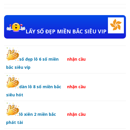
LẤY SỐ ĐẸP MIỀN BẮC SIÊU VIP
số đẹp lô 6 số miền
nhận cầu
bắc siêu víp
dàn lô 8 số miền bắc
nhận cầu
siêu hót
lô xiên 2 miền bắc
nhận cầu
phát tài