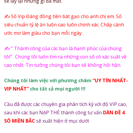
sẽ lấy lại những gì đã mất.
✍ Số Vip Đáng đồng tiền bát gạo cho anh chị em. Số
siêu chuẩn tỷ lệ ăn luôn cao luôn chính xác. Chắp cánh
ước mơ làm giàu cho bạn mỗi ngày
✍ ” Thành công của các bạn là hạnh phúc của chúng
tôi” . Chúng tôi luôn tìm ra những con số có xác suất về
cao nhất. Tin tưởng chúng tôi bạn sẽ không hối hận.
Chúng tôi làm việc với phương châm
“
UY TÍN NHẤT-
VIP NHẤT”
cho tất cả mọi người !!!
Cầu đã được các chuyên gia phân tích kỹ với độ VIP cao,
sau khi các bạn NẠP THẺ thành công tư vấn
DÀN ĐỀ 4
SỐ MIỀN BẮC
sẽ xuất hiện ở mục dưới