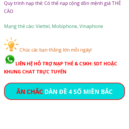
Quy trình nạp thẻ: Có thể nạp cộng dồn mệnh giá THẺ
CÀO
Mạng thẻ cào: Viettel, Mobiphone, Vinaphone
Chúc các bạn thắng lớn mỗi ngày!
LIÊN HỆ HỖ TRỢ NẠP THẺ & CSKH: SDT HOẶC
KHUNG CHAT TRỰC TUYẾN
ĂN CHẮC
DÀN ĐỀ 4 SỐ MIỀN BẮC