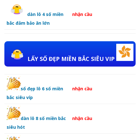
nhận cầu
dàn lô 4 số miền
bắc đảm bảo ăn lớn
LẤY SỐ ĐẸP MIỀN BẮC SIÊU VIP
số đẹp lô 6 số miền
nhận cầu
bắc siêu víp
dàn lô 8 số miền bắc
nhận cầu
siêu hót