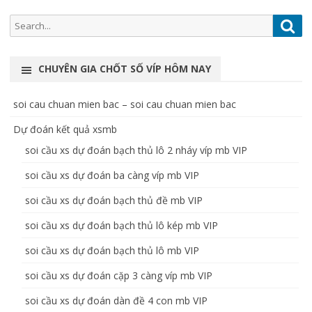
Search
Sea
for:
CHUYÊN GIA CHỐT SỐ VÍP HÔM NAY
soi cau chuan mien bac – soi cau chuan mien bac
Dự đoán kết quả xsmb
soi cầu xs dự đoán bạch thủ lô 2 nháy víp mb VIP
soi cầu xs dự đoán ba càng víp mb VIP
soi cầu xs dự đoán bạch thủ đề mb VIP
soi cầu xs dự đoán bạch thủ lô kép mb VIP
soi cầu xs dự đoán bạch thủ lô mb VIP
soi cầu xs dự đoán cặp 3 càng víp mb VIP
soi cầu xs dự đoán dàn đề 4 con mb VIP