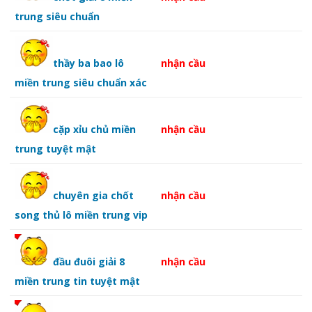
trung siêu chuẩn
nhận cầu
thầy ba bao lô
miền trung siêu chuẩn xác
nhận cầu
cặp xỉu chủ miền
trung tuyệt mật
nhận cầu
chuyên gia chốt
song thủ lô miền trung vip
nhận cầu
đầu đuôi giải 8
miền trung tin tuyệt mật