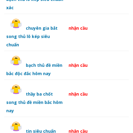
xác
nhận cầu
chuyên gia bắt
song thủ lô kép siêu
chuẩn
nhận cầu
bạch thủ đề miền
bắc độc đắc hôm nay
nhận cầu
thầy ba chốt
song thủ đề miền bắc hôm
nay
nhận cầu
tin siêu chuẩn