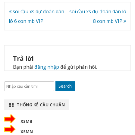
Điều
soi cầu xs dự đoán dàn
soi cầu xs dự đoán dàn lô
hướng
lô 6 con mb VIP
8 con mb VIP
bài
viết
Trả lời
Bạn phải
đăng nhập
để gửi phản hồi.
Search
THỐNG KÊ CẦU CHUẨN
XSMB
XSMN