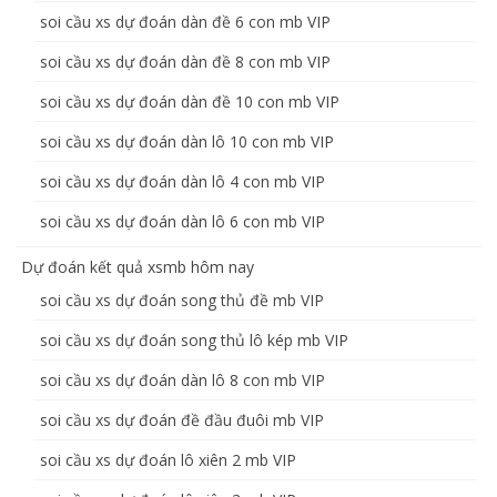
soi cầu xs dự đoán dàn đề 6 con mb VIP
soi cầu xs dự đoán dàn đề 8 con mb VIP
soi cầu xs dự đoán dàn đề 10 con mb VIP
soi cầu xs dự đoán dàn lô 10 con mb VIP
soi cầu xs dự đoán dàn lô 4 con mb VIP
soi cầu xs dự đoán dàn lô 6 con mb VIP
Dự đoán kết quả xsmb hôm nay
soi cầu xs dự đoán song thủ đề mb VIP
soi cầu xs dự đoán song thủ lô kép mb VIP
soi cầu xs dự đoán dàn lô 8 con mb VIP
soi cầu xs dự đoán đề đầu đuôi mb VIP
soi cầu xs dự đoán lô xiên 2 mb VIP