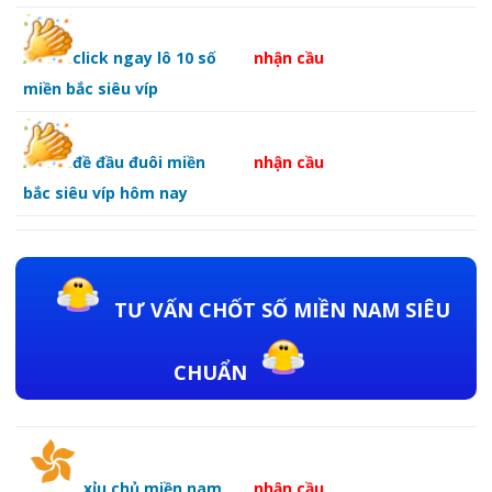
click ngay lô 10 số
nhận cầu
miền bắc siêu víp
đề đầu đuôi miền
nhận cầu
bắc siêu víp hôm nay
TƯ VẤN CHỐT SỐ MIỀN NAM SIÊU
CHUẨN
xỉu chủ miền nam
nhận cầu