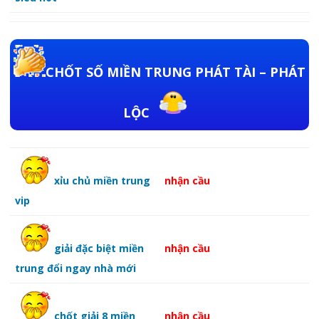
CHỐT SỐ MIỀN TRUNG PHÁT TÀI – PHÁT
LỘC
nhận cầu
xỉu chủ miền trung
vip
nhận cầu
giải đặc biệt miền
trung đổi ngay nhà mới
nhận cầu
chốt giải 8 miền