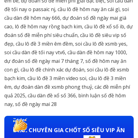
em bé, dự đoán số đề miễn phí giải đặc biệt, soi cầu dàn
đề tối nay o passaic nj, cầu lô đề hôm nay ăn cái gì, soi
cầu dàn đề hôm nay 666, dự đoán số đề ngày mai giá
cao, lô đề hôm nay rồng bạch kim, cầu lô đề xổ số ib, dự
đoán số đề miễn phí siêu chuẩn, cầu lô đề siêu vip số
đẹp, cầu lô đề 3 miền êm đềm, soi cầu lô đề xsmb yes,
soi cầu dàn đề tối nay vtv6, cầu dàn đề hôm nay 1000,
dự đoán số đề ngày mai 7 tháng 7, số đề hôm nay ăn
con gì, cầu lô đề chính xác dự đoán, soi cầu lô đề xsmb
bạch kim, cầu lô đề 3 miền video soi, cầu lô đề 3 miền
êm, dự đoán dàn đề xsmb phong thuỷ, các đề miễn phí
quả 2025, cầu dàn đề xổ số 366, bình luận số đề hôm
nay, số đề ngày mai 28
CHUYÊN GIA CHỐT SỐ SIÊU VIP ĂN