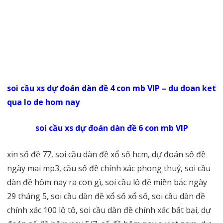
soi cầu xs dự đoán dàn đề 4 con mb VIP – du doan ket
qua lo de hom nay
soi cầu xs dự đoán dàn đề 6 con mb VIP
xin số đề 77, soi cầu dàn đề xổ số hcm, dự đoán số đề
ngày mai mp3, cầu số đề chính xác phong thuỷ, soi cầu
dàn đề hôm nay ra con gì, soi cầu lô đề miền bắc ngày
29 tháng 5, soi cầu dàn đề xổ số xổ số, soi cầu dàn đề
chính xác 100 lô tô, soi cầu dàn đề chính xác bất bại, dự