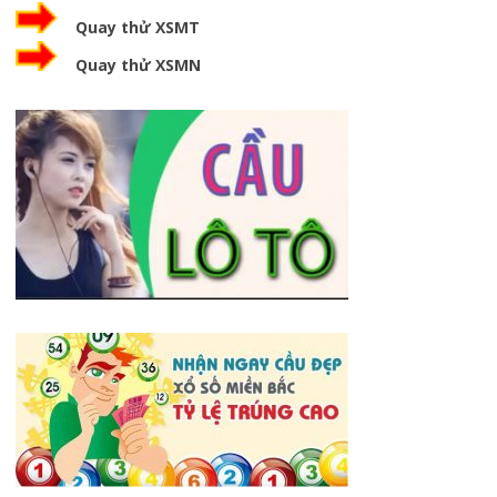
Quay thử XSMT
Quay thử XSMN