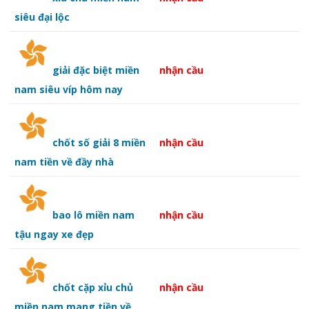
siêu đại lộc
giải đặc biệt miền
nhận cầu
nam siêu víp hôm nay
chốt số giải 8 miền
nhận cầu
nam tiền về đầy nhà
bao lô miền nam
nhận cầu
tậu ngay xe đẹp
chốt cặp xỉu chủ
nhận cầu
miền nam mang tiền về