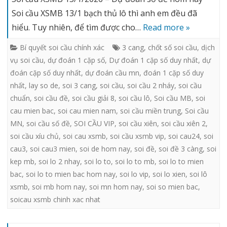
Soi cầu XSMB 13/1 bạch thủ lô thì anh em đều đã
hiểu. Tuy nhiên, để tìm được cho…
Read more »
Bí quyết soi cầu chính xác
3 cang
,
chốt số soi cầu
,
dịch
vụ soi cầu
,
dự đoán 1 cặp số
,
Dự đoán 1 cặp số duy nhất
,
dự
đoán cặp số duy nhất
,
dự đoán cầu mn
,
đoán 1 cặp số duy
nhất
,
lay so de
,
soi 3 cang
,
soi cầu
,
soi cầu 2 nháy
,
soi cầu
chuẩn
,
soi cầu đề
,
soi cầu giải 8
,
soi cầu lô
,
Soi cầu MB
,
soi
cau mien bac
,
soi cau mien nam
,
soi cầu miền trung
,
Soi cầu
MN
,
soi cầu số đề
,
SOI CẦU VIP
,
soi cầu xiên
,
soi cầu xiên 2
,
soi cầu xíu chủ
,
soi cau xsmb
,
soi cầu xsmb vip
,
soi cau24
,
soi
cau3
,
soi cau3 mien
,
soi de hom nay
,
soi đề
,
soi đề 3 càng
,
soi
kep mb
,
soi lo 2 nhay
,
soi lo to
,
soi lo to mb
,
soi lo to mien
bac
,
soi lo to mien bac hom nay
,
soi lo vip
,
soi lo xien
,
soi lô
xsmb
,
soi mb hom nay
,
soi mn hom nay
,
soi so mien bac
,
soicau xsmb chinh xac nhat