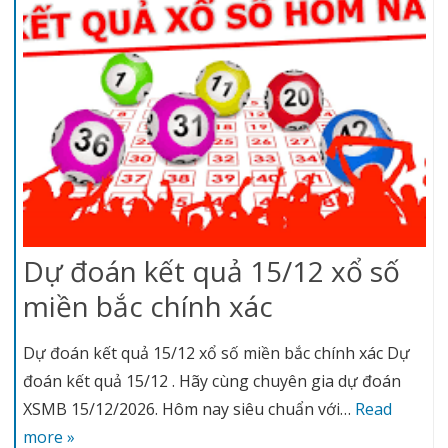
Dự đoán kết quả 15/12 xổ số
miền bắc chính xác
Dự đoán kết quả 15/12 xổ số miền bắc chính xác Dự
đoán kết quả 15/12 . Hãy cùng chuyên gia dự đoán
XSMB 15/12/2026. Hôm nay siêu chuẩn với…
Read
more »