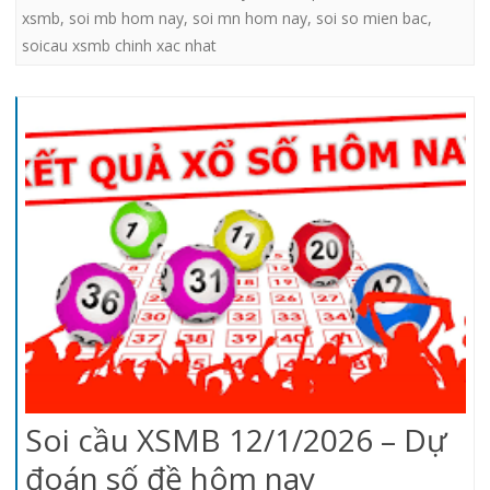
xsmb
,
soi mb hom nay
,
soi mn hom nay
,
soi so mien bac
,
soicau xsmb chinh xac nhat
Soi cầu XSMB 12/1/2026 – Dự
đoán số đề hôm nay