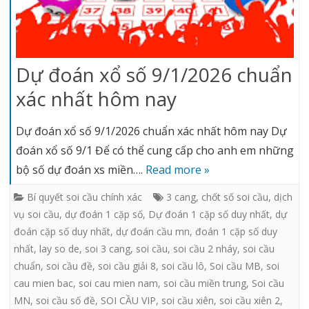
Dự đoán xổ số 9/1/2026 chuẩn
xác nhất hôm nay
Dự đoán xổ số 9/1/2026 chuẩn xác nhất hôm nay Dự
đoán xổ số 9/1 Để có thể cung cấp cho anh em những
bộ số dự đoán xs miền….
Read more »
Bí quyết soi cầu chính xác
3 cang
,
chốt số soi cầu
,
dịch
vụ soi cầu
,
dự đoán 1 cặp số
,
Dự đoán 1 cặp số duy nhất
,
dự
đoán cặp số duy nhất
,
dự đoán cầu mn
,
đoán 1 cặp số duy
nhất
,
lay so de
,
soi 3 cang
,
soi cầu
,
soi cầu 2 nháy
,
soi cầu
chuẩn
,
soi cầu đề
,
soi cầu giải 8
,
soi cầu lô
,
Soi cầu MB
,
soi
cau mien bac
,
soi cau mien nam
,
soi cầu miền trung
,
Soi cầu
MN
,
soi cầu số đề
,
SOI CẦU VIP
,
soi cầu xiên
,
soi cầu xiên 2
,