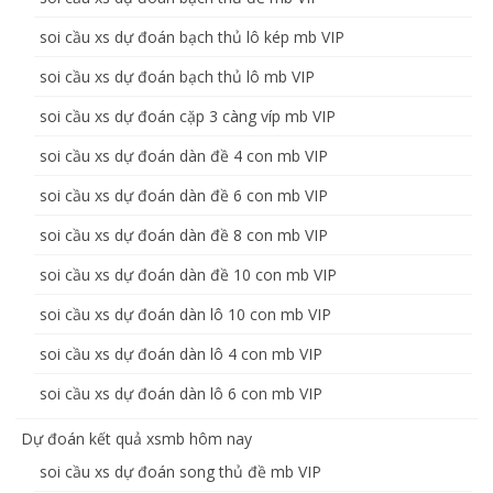
soi cầu xs dự đoán bạch thủ lô kép mb VIP
soi cầu xs dự đoán bạch thủ lô mb VIP
soi cầu xs dự đoán cặp 3 càng víp mb VIP
soi cầu xs dự đoán dàn đề 4 con mb VIP
soi cầu xs dự đoán dàn đề 6 con mb VIP
soi cầu xs dự đoán dàn đề 8 con mb VIP
soi cầu xs dự đoán dàn đề 10 con mb VIP
soi cầu xs dự đoán dàn lô 10 con mb VIP
soi cầu xs dự đoán dàn lô 4 con mb VIP
soi cầu xs dự đoán dàn lô 6 con mb VIP
Dự đoán kết quả xsmb hôm nay
soi cầu xs dự đoán song thủ đề mb VIP