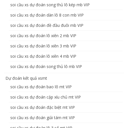
soi cầu xs dự đoán song thủ lô kép mb VIP
soi cầu xs dự đoán dàn lô 8 con mb VIP
soi cầu xs dự đoán đề đầu đuôi mb VIP
soi cầu xs dự đoán lô xiên 2 mb VIP
soi cầu xs dự đoán lô xiên 3 mb VIP
soi cầu xs dự đoán lô xiên 4 mb VIP
soi cầu xs dự đoán song thủ lô mb VIP
Dự đoán kết quả xsmt
soi cầu xs dự đoán bao lô mt VIP
soi cầu xs dự đoán cặp xíu chủ mt VIP
soi cầu xs dự đoán đặc biệt mt VIP
soi cầu xs dự đoán giải tám mt VIP
soi cầu xs dự đoán lô 3 số mt VIP