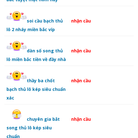
nhận cầu
soi cầu bạch thủ
lô 2 nháy miền bắc víp
nhận cầu
dàn số song thủ
lô miền bắc tiền về đầy nhà
nhận cầu
thầy ba chốt
bạch thủ lô kép siêu chuẩn
xác
nhận cầu
chuyên gia bắt
song thủ lô kép siêu
chuẩn