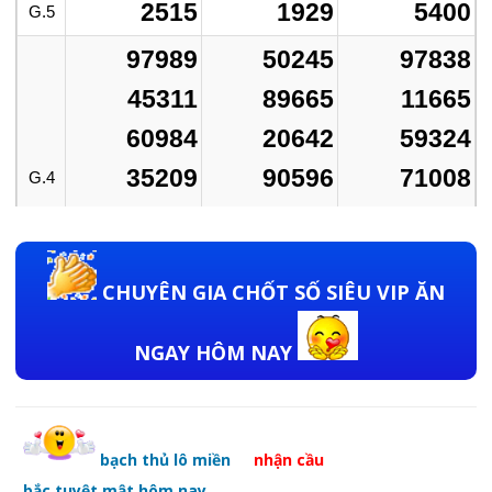
CHUYÊN GIA CHỐT SỐ SIÊU VIP ĂN
NGAY HÔM NAY
nhận cầu
bạch thủ lô miền
bắc tuyệt mật hôm nay