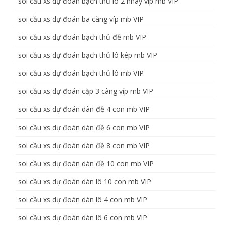
soi cầu xs dự đoán bạch thủ lô 2 nháy víp mb VIP
soi cầu xs dự đoán ba càng víp mb VIP
soi cầu xs dự đoán bạch thủ đề mb VIP
soi cầu xs dự đoán bạch thủ lô kép mb VIP
soi cầu xs dự đoán bạch thủ lô mb VIP
soi cầu xs dự đoán cặp 3 càng víp mb VIP
soi cầu xs dự đoán dàn đề 4 con mb VIP
soi cầu xs dự đoán dàn đề 6 con mb VIP
soi cầu xs dự đoán dàn đề 8 con mb VIP
soi cầu xs dự đoán dàn đề 10 con mb VIP
soi cầu xs dự đoán dàn lô 10 con mb VIP
soi cầu xs dự đoán dàn lô 4 con mb VIP
soi cầu xs dự đoán dàn lô 6 con mb VIP