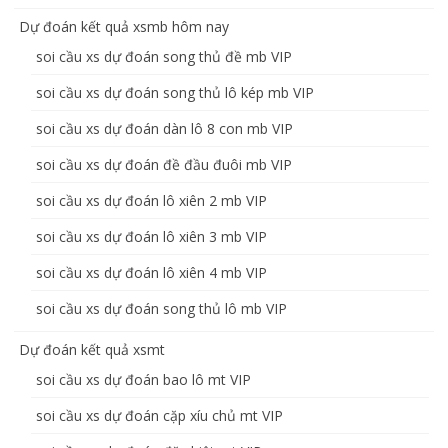
Dự đoán kết quả xsmb hôm nay
soi cầu xs dự đoán song thủ đề mb VIP
soi cầu xs dự đoán song thủ lô kép mb VIP
soi cầu xs dự đoán dàn lô 8 con mb VIP
soi cầu xs dự đoán đề đầu đuôi mb VIP
soi cầu xs dự đoán lô xiên 2 mb VIP
soi cầu xs dự đoán lô xiên 3 mb VIP
soi cầu xs dự đoán lô xiên 4 mb VIP
soi cầu xs dự đoán song thủ lô mb VIP
Dự đoán kết quả xsmt
soi cầu xs dự đoán bao lô mt VIP
soi cầu xs dự đoán cặp xíu chủ mt VIP