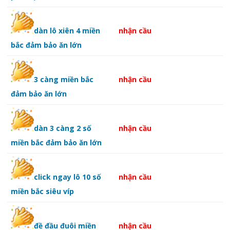
dàn lô xiên 4 miền
nhận cầu
bắc đảm bảo ăn lớn
3 càng miền bắc
nhận cầu
đảm bảo ăn lớn
dàn 3 càng 2 số
nhận cầu
miền bắc đảm bảo ăn lớn
click ngay lô 10 số
nhận cầu
miền bắc siêu víp
đề đầu đuôi miền
nhận cầu