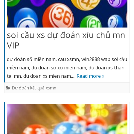
soi cầu xs dự đoán xíu chủ mn
VIP
dự đoán số miền nam, cau xsmn, win2888 wap soi cầu
miền nam, du doan so xo mien nam, du doan xs than
tai mn, du doan xs mien nam,…
Read more »
Dự đoán kết quả xsmn