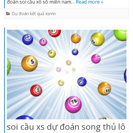
đoán soi cầu xổ số miền nam…
Read more »
Dự đoán kết quả xsmn
soi cầu xs dự đoán song thủ lô