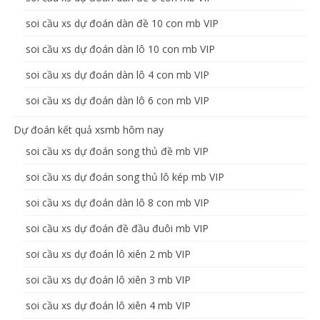
soi cầu xs dự đoán dàn đề 10 con mb VIP
soi cầu xs dự đoán dàn lô 10 con mb VIP
soi cầu xs dự đoán dàn lô 4 con mb VIP
soi cầu xs dự đoán dàn lô 6 con mb VIP
Dự đoán kết quả xsmb hôm nay
soi cầu xs dự đoán song thủ đề mb VIP
soi cầu xs dự đoán song thủ lô kép mb VIP
soi cầu xs dự đoán dàn lô 8 con mb VIP
soi cầu xs dự đoán đề đầu đuôi mb VIP
soi cầu xs dự đoán lô xiên 2 mb VIP
soi cầu xs dự đoán lô xiên 3 mb VIP
soi cầu xs dự đoán lô xiên 4 mb VIP