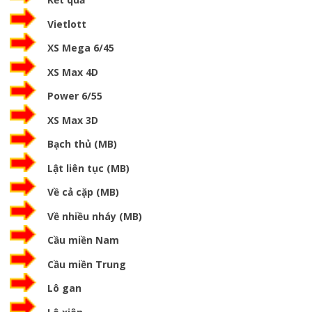
Vietlott
XS Mega 6/45
XS Max 4D
Power 6/55
XS Max 3D
Bạch thủ (MB)
Lật liên tục (MB)
Về cả cặp (MB)
Về nhiều nháy (MB)
Cầu miền Nam
Cầu miền Trung
Lô gan