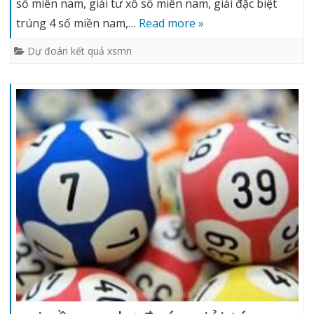
số miền nam, giải tư xổ số miền nam, giải đặc biệt
trúng 4 số miền nam,…
Read more »
Dự đoán kết quả xsmn