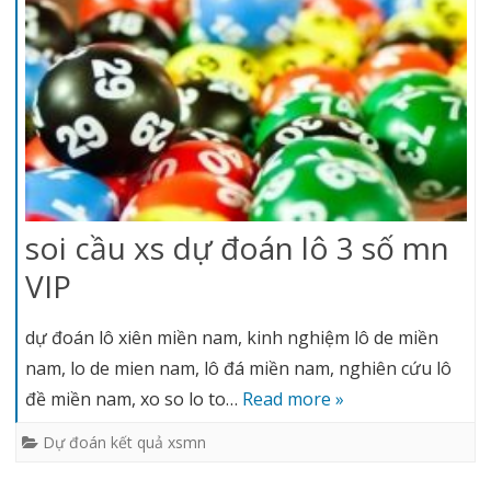
soi cầu xs dự đoán lô 3 số mn
VIP
dự đoán lô xiên miền nam, kinh nghiệm lô de miền
nam, lo de mien nam, lô đá miền nam, nghiên cứu lô
đề miền nam, xo so lo to…
Read more »
Dự đoán kết quả xsmn