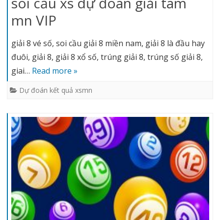
soi cầu xs dự đoán giải tám
mn VIP
giải 8 vé số, soi cầu giải 8 miền nam, giải 8 là đầu hay
đuôi, giải 8, giải 8 xổ số, trúng giải 8, trúng số giải 8,
giai…
Read more »
Dự đoán kết quả xsmn