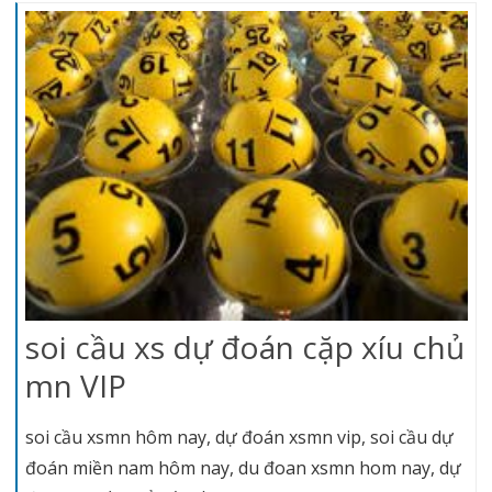
soi cầu xs dự đoán cặp xíu chủ
mn VIP
soi cầu xsmn hôm nay, dự đoán xsmn vip, soi cầu dự
đoán miền nam hôm nay, du đoan xsmn hom nay, dự