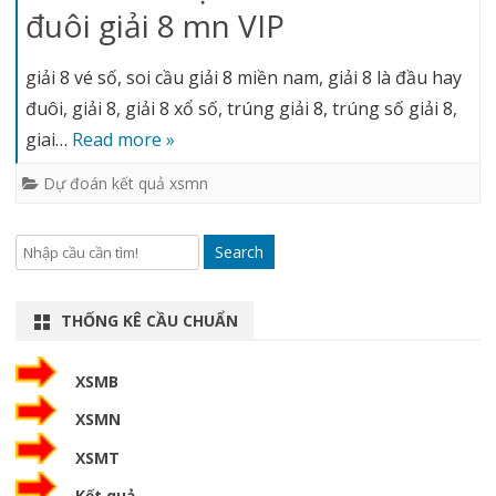
đuôi giải 8 mn VIP
giải 8 vé số, soi cầu giải 8 miền nam, giải 8 là đầu hay
đuôi, giải 8, giải 8 xổ số, trúng giải 8, trúng số giải 8,
giai…
Read more »
Dự đoán kết quả xsmn
Search
THỐNG KÊ CẦU CHUẨN
XSMB
XSMN
XSMT
Kết quả