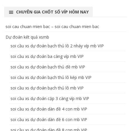
CHUYÊN GIA CHỐT SỐ VÍP HÔM NAY
soi cau chuan mien bac – soi cau chuan mien bac
Dự đoán kết quả xsmb
soi cầu xs dự đoán bạch thủ lô 2 nháy víp mb VIP
soi cầu xs dự đoán ba càng víp mb VIP
soi cầu xs dự đoán bạch thủ đề mb VIP
soi cầu xs dự đoán bạch thủ lô kép mb VIP
soi cầu xs dự đoán bạch thủ lô mb VIP
soi cầu xs dự đoán cặp 3 càng víp mb VIP
soi cầu xs dự đoán dàn đề 4 con mb VIP
soi cầu xs dự đoán dàn đề 6 con mb VIP
soi cầu xs dự đoán dàn đề 8 con mb VIP