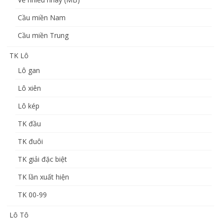
Cầu miền Nam
Cầu miền Trung
TK Lô
Lô gan
Lô xiên
Lô kép
TK đầu
TK đuôi
TK giải đặc biệt
TK lần xuất hiện
TK 00-99
Lô Tô