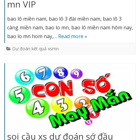
mn VIP
bao lô miền nam, bao lô 3 đài miền nam, bao lô 3
càng miền nam, bao lo mn, bao lô miền nam hôm nay,
bao lo mn hom nay,…
Read more »
Dự đoán kết quả xsmn
soi cầu xs dự đoán sớ đầu