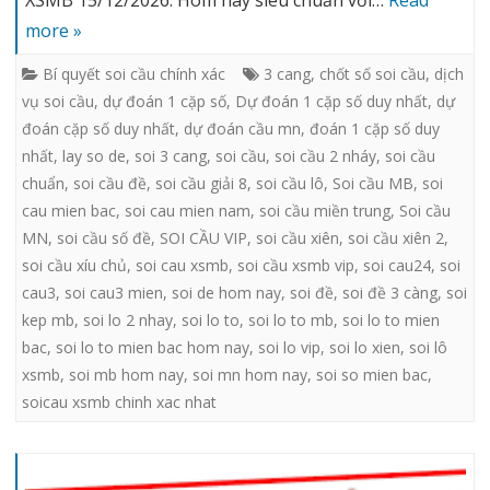
more »
Bí quyết soi cầu chính xác
3 cang
,
chốt số soi cầu
,
dịch
vụ soi cầu
,
dự đoán 1 cặp số
,
Dự đoán 1 cặp số duy nhất
,
dự
đoán cặp số duy nhất
,
dự đoán cầu mn
,
đoán 1 cặp số duy
nhất
,
lay so de
,
soi 3 cang
,
soi cầu
,
soi cầu 2 nháy
,
soi cầu
chuẩn
,
soi cầu đề
,
soi cầu giải 8
,
soi cầu lô
,
Soi cầu MB
,
soi
cau mien bac
,
soi cau mien nam
,
soi cầu miền trung
,
Soi cầu
MN
,
soi cầu số đề
,
SOI CẦU VIP
,
soi cầu xiên
,
soi cầu xiên 2
,
soi cầu xíu chủ
,
soi cau xsmb
,
soi cầu xsmb vip
,
soi cau24
,
soi
cau3
,
soi cau3 mien
,
soi de hom nay
,
soi đề
,
soi đề 3 càng
,
soi
kep mb
,
soi lo 2 nhay
,
soi lo to
,
soi lo to mb
,
soi lo to mien
bac
,
soi lo to mien bac hom nay
,
soi lo vip
,
soi lo xien
,
soi lô
xsmb
,
soi mb hom nay
,
soi mn hom nay
,
soi so mien bac
,
soicau xsmb chinh xac nhat