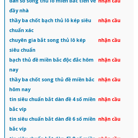
dàn số song thủ lô miền bắc tiền về
nhận cầu
đầy nhà
thầy ba chốt bạch thủ lô kép siêu
nhận cầu
chuẩn xác
chuyên gia bắt song thủ lô kép
nhận cầu
siêu chuẩn
bạch thủ đề miền bắc độc đắc hôm
nhận cầu
nay
thầy ba chốt song thủ đề miền bắc
nhận cầu
hôm nay
tin siêu chuẩn bắt dàn đề 4 số miền
nhận cầu
bắc víp
tin siêu chuẩn bắt dàn đề 6 số miền
nhận cầu
bắc víp