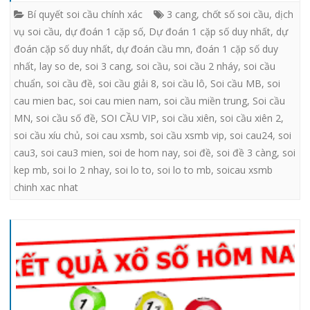
Bí quyết soi cầu chính xác
3 cang
,
chốt số soi cầu
,
dịch
vụ soi cầu
,
dự đoán 1 cặp số
,
Dự đoán 1 cặp số duy nhất
,
dự
đoán cặp số duy nhất
,
dự đoán cầu mn
,
đoán 1 cặp số duy
nhất
,
lay so de
,
soi 3 cang
,
soi cầu
,
soi cầu 2 nháy
,
soi cầu
chuẩn
,
soi cầu đề
,
soi cầu giải 8
,
soi cầu lô
,
Soi cầu MB
,
soi
cau mien bac
,
soi cau mien nam
,
soi cầu miền trung
,
Soi cầu
MN
,
soi cầu số đề
,
SOI CẦU VIP
,
soi cầu xiên
,
soi cầu xiên 2
,
soi cầu xíu chủ
,
soi cau xsmb
,
soi cầu xsmb vip
,
soi cau24
,
soi
cau3
,
soi cau3 mien
,
soi de hom nay
,
soi đề
,
soi đề 3 càng
,
soi
kep mb
,
soi lo 2 nhay
,
soi lo to
,
soi lo to mb
,
soicau xsmb
chinh xac nhat