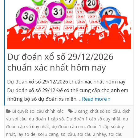
Dự đoán xổ số 29/12/2026
chuẩn xác nhất hôm nay
Dự đoán xổ số 29/12/2026 chuẩn xác nhất hôm nay
Dự đoán xổ số 29/12 Để có thể cung cấp cho anh em
những bộ số dự đoán xs miền….
Read more »
Bí quyết soi cầu chính xác
3 cang
,
chốt số soi cầu
,
dịch
vụ soi cầu
,
dự đoán 1 cặp số
,
Dự đoán 1 cặp số duy nhất
,
dự
đoán cặp số duy nhất
,
dự đoán cầu mn
,
đoán 1 cặp số duy
nhất
,
lay so de
,
soi 3 cang
,
soi cầu
,
soi cầu 2 nháy
,
soi cầu