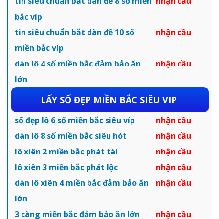
tin siêu chuẩn bắt dàn đề 8 số miền
nhận cầu
bắc víp
tin siêu chuẩn bắt dàn đề 10 số
nhận cầu
miền bắc víp
dàn lô 4 số miền bắc đảm bảo ăn
nhận cầu
lớn
LẤY SỐ ĐẸP MIỀN BẮC SIÊU VIP
số đẹp lô 6 số miền bắc siêu víp
nhận cầu
dàn lô 8 số miền bắc siêu hót
nhận cầu
lô xiên 2 miền bắc phát tài
nhận cầu
lô xiên 3 miền bắc phát lộc
nhận cầu
dàn lô xiên 4 miền bắc đảm bảo ăn
nhận cầu
lớn
3 càng miền bắc đảm bảo ăn lớn
nhận cầu