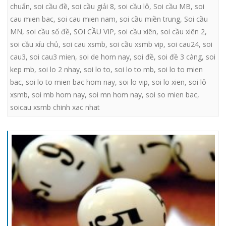
chuẩn
,
soi cầu đề
,
soi cầu giải 8
,
soi cầu lô
,
Soi cầu MB
,
soi
cau mien bac
,
soi cau mien nam
,
soi cầu miền trung
,
Soi cầu
MN
,
soi cầu số đề
,
SOI CẦU VIP
,
soi cầu xiên
,
soi cầu xiên 2
,
soi cầu xíu chủ
,
soi cau xsmb
,
soi cầu xsmb vip
,
soi cau24
,
soi
cau3
,
soi cau3 mien
,
soi de hom nay
,
soi đề
,
soi đề 3 càng
,
soi
kep mb
,
soi lo 2 nhay
,
soi lo to
,
soi lo to mb
,
soi lo to mien
bac
,
soi lo to mien bac hom nay
,
soi lo vip
,
soi lo xien
,
soi lô
xsmb
,
soi mb hom nay
,
soi mn hom nay
,
soi so mien bac
,
soicau xsmb chinh xac nhat