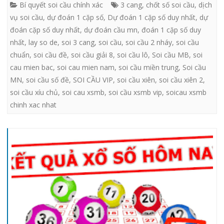
Bí quyết soi cầu chính xác
3 cang
,
chốt số soi cầu
,
dịch
vụ soi cầu
,
dự đoán 1 cặp số
,
Dự đoán 1 cặp số duy nhất
,
dự
đoán cặp số duy nhất
,
dự đoán cầu mn
,
đoán 1 cặp số duy
nhất
,
lay so de
,
soi 3 cang
,
soi cầu
,
soi cầu 2 nháy
,
soi cầu
chuẩn
,
soi cầu đề
,
soi cầu giải 8
,
soi cầu lô
,
Soi cầu MB
,
soi
cau mien bac
,
soi cau mien nam
,
soi cầu miền trung
,
Soi cầu
MN
,
soi cầu số đề
,
SOI CẦU VIP
,
soi cầu xiên
,
soi cầu xiên 2
,
soi cầu xíu chủ
,
soi cau xsmb
,
soi cầu xsmb vip
,
soicau xsmb
chinh xac nhat