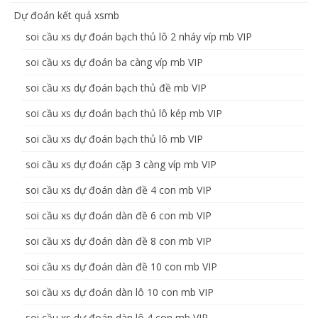
Dự đoán kết quả xsmb
soi cầu xs dự đoán bạch thủ lô 2 nháy víp mb VIP
soi cầu xs dự đoán ba càng víp mb VIP
soi cầu xs dự đoán bạch thủ đề mb VIP
soi cầu xs dự đoán bạch thủ lô kép mb VIP
soi cầu xs dự đoán bạch thủ lô mb VIP
soi cầu xs dự đoán cặp 3 càng víp mb VIP
soi cầu xs dự đoán dàn đề 4 con mb VIP
soi cầu xs dự đoán dàn đề 6 con mb VIP
soi cầu xs dự đoán dàn đề 8 con mb VIP
soi cầu xs dự đoán dàn đề 10 con mb VIP
soi cầu xs dự đoán dàn lô 10 con mb VIP
soi cầu xs dự đoán dàn lô 4 con mb VIP