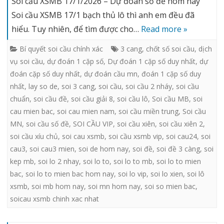
Soi cầu XSMB 17/1/2026 – Dự đoán số đề hôm nay
Soi cầu XSMB 17/1 bạch thủ lô thì anh em đều đã
hiểu. Tuy nhiên, để tìm được cho…
Read more »
Bí quyết soi cầu chính xác
3 cang
,
chốt số soi cầu
,
dịch
vụ soi cầu
,
dự đoán 1 cặp số
,
Dự đoán 1 cặp số duy nhất
,
dự
đoán cặp số duy nhất
,
dự đoán cầu mn
,
đoán 1 cặp số duy
nhất
,
lay so de
,
soi 3 cang
,
soi cầu
,
soi cầu 2 nháy
,
soi cầu
chuẩn
,
soi cầu đề
,
soi cầu giải 8
,
soi cầu lô
,
Soi cầu MB
,
soi
cau mien bac
,
soi cau mien nam
,
soi cầu miền trung
,
Soi cầu
MN
,
soi cầu số đề
,
SOI CẦU VIP
,
soi cầu xiên
,
soi cầu xiên 2
,
soi cầu xíu chủ
,
soi cau xsmb
,
soi cầu xsmb vip
,
soi cau24
,
soi
cau3
,
soi cau3 mien
,
soi de hom nay
,
soi đề
,
soi đề 3 càng
,
soi
kep mb
,
soi lo 2 nhay
,
soi lo to
,
soi lo to mb
,
soi lo to mien
bac
,
soi lo to mien bac hom nay
,
soi lo vip
,
soi lo xien
,
soi lô
xsmb
,
soi mb hom nay
,
soi mn hom nay
,
soi so mien bac
,
soicau xsmb chinh xac nhat