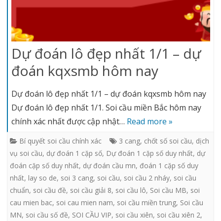
Dự đoán lô đẹp nhất 1/1 – dự
đoán kqxsmb hôm nay
Dự đoán lô đẹp nhất 1/1 – dự đoán kqxsmb hôm nay
Dự đoán lô đẹp nhất 1/1. Soi cầu miền Bắc hôm nay
chính xác nhất được cập nhật…
Read more »
Bí quyết soi cầu chính xác
3 cang
,
chốt số soi cầu
,
dịch
vụ soi cầu
,
dự đoán 1 cặp số
,
Dự đoán 1 cặp số duy nhất
,
dự
đoán cặp số duy nhất
,
dự đoán cầu mn
,
đoán 1 cặp số duy
nhất
,
lay so de
,
soi 3 cang
,
soi cầu
,
soi cầu 2 nháy
,
soi cầu
chuẩn
,
soi cầu đề
,
soi cầu giải 8
,
soi cầu lô
,
Soi cầu MB
,
soi
cau mien bac
,
soi cau mien nam
,
soi cầu miền trung
,
Soi cầu
MN
,
soi cầu số đề
,
SOI CẦU VIP
,
soi cầu xiên
,
soi cầu xiên 2
,