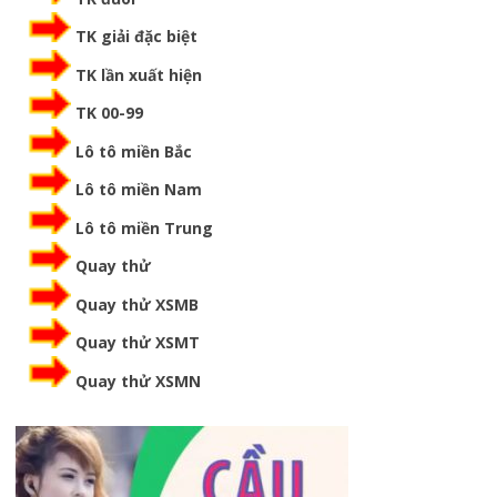
TK giải đặc biệt
TK lần xuất hiện
TK 00-99
Lô tô miền Bắc
Lô tô miền Nam
Lô tô miền Trung
Quay thử
Quay thử XSMB
Quay thử XSMT
Quay thử XSMN