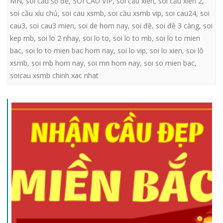
MN
,
soi cầu số đề
,
SOI CẦU VIP
,
soi cầu xiên
,
soi cầu xiên 2
,
soi cầu xíu chủ
,
soi cau xsmb
,
soi cầu xsmb vip
,
soi cau24
,
soi
cau3
,
soi cau3 mien
,
soi de hom nay
,
soi đề
,
soi đề 3 càng
,
soi
kep mb
,
soi lo 2 nhay
,
soi lo to
,
soi lo to mb
,
soi lo to mien
bac
,
soi lo to mien bac hom nay
,
soi lo vip
,
soi lo xien
,
soi lô
xsmb
,
soi mb hom nay
,
soi mn hom nay
,
soi so mien bac
,
soicau xsmb chinh xac nhat