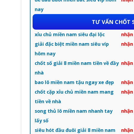
nay
TƯ VẤN CHỐT 
xỉu chủ miền nam siêu đại lộc
nhận
giải đặc biệt miền nam siêu víp
nhận
hôm nay
chốt số giải 8 miền nam tiền về đầy
nhận
nhà
bao lô miền nam tậu ngay xe đẹp
nhận
chốt cặp xỉu chủ miền nam mang
nhận
tiền về nhà
song thủ lô miền nam nhanh tay
nhận
lấy số
siêu hót đầu đuôi giải 8 miền nam
nhận