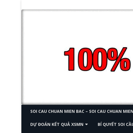
SOI CAU CHUAN MIEN BAC – SOI CAU CHUAN MIE
DỰ ĐOÁN KẾT QUẢ XSMN
BÍ QUYẾT SOI CẦ