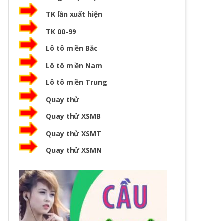
TK lần xuất hiện
TK 00-99
Lô tô miền Bắc
Lô tô miền Nam
Lô tô miền Trung
Quay thử
Quay thử XSMB
Quay thử XSMT
Quay thử XSMN