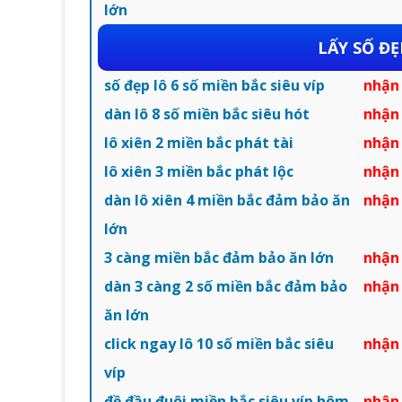
lớn
LẤY SỐ ĐẸ
số đẹp lô 6 số miền bắc siêu víp
nhận
dàn lô 8 số miền bắc siêu hót
nhận
lô xiên 2 miền bắc phát tài
nhận
lô xiên 3 miền bắc phát lộc
nhận
dàn lô xiên 4 miền bắc đảm bảo ăn
nhận
lớn
3 càng miền bắc đảm bảo ăn lớn
nhận
dàn 3 càng 2 số miền bắc đảm bảo
nhận
ăn lớn
click ngay lô 10 số miền bắc siêu
nhận
víp
đề đầu đuôi miền bắc siêu víp hôm
nhận