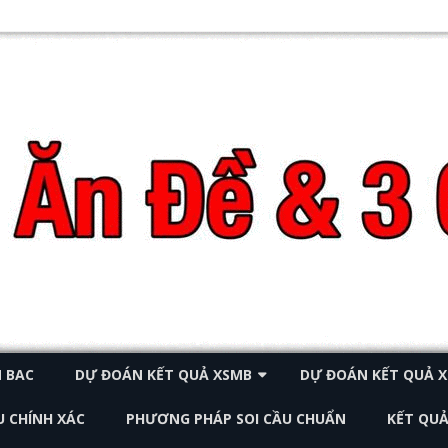
Skip
N BAC
DỰ ĐOÁN KẾT QUẢ XSMB
DỰ ĐOÁN KẾT QUẢ 
to
content
U CHÍNH XÁC
SOI CẦU XS DỰ ĐOÁN BẠCH
PHƯƠNG PHÁP SOI CẦU CHUẨN
SOI CẦU XS DỰ ĐOÁN SO
KẾT QU
THỦ LÔ 2 NHÁY VÍP MB VIP
THỦ ĐỀ MB VIP