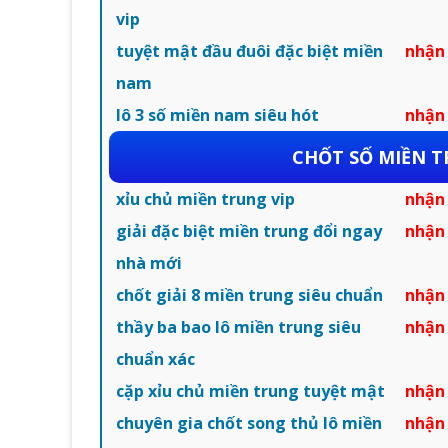
vip
tuyệt mật đầu đuôi đặc biệt miền
nhận
nam
lô 3 số miền nam siêu hót
nhận
CHỐT SỐ MIỀN T
xỉu chủ miền trung vip
nhận
giải đặc biệt miền trung đổi ngay
nhận
nhà mới
chốt giải 8 miền trung siêu chuẩn
nhận
thầy ba bao lô miền trung siêu
nhận
chuẩn xác
cặp xỉu chủ miền trung tuyệt mật
nhận
chuyên gia chốt song thủ lô miền
nhận