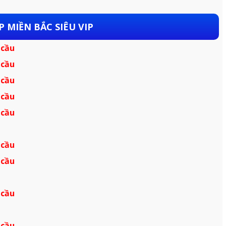
P MIỀN BẮC SIÊU VIP
 cầu
 cầu
 cầu
 cầu
 cầu
 cầu
 cầu
 cầu
 cầu