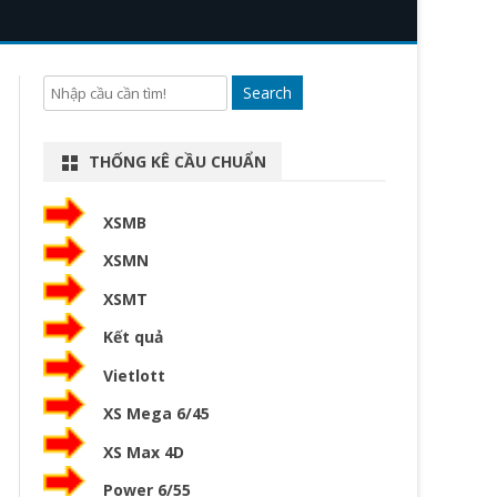
NG
SOI CẦU XS DỰ ĐOÁN CẶP XÍU
CHỦ MT VIP
Search
 LÔ 8
SOI CẦU XS DỰ ĐOÁN ĐẶC BIỆT
MT VIP
THỐNG KÊ CẦU CHUẨN
ĐẦU
SOI CẦU XS DỰ ĐOÁN GIẢI TÁM
MT VIP
XSMB
IÊN 2
SOI CẦU XS DỰ ĐOÁN LÔ 3 SỐ
XSMN
MT VIP
XSMT
IÊN 3
SOI CẦU XS DỰ ĐOÁN SỚ ĐẦU
Kết quả
ĐUÔI GIẢI 8 MT VIP
Vietlott
IÊN 4
SOI CẦU XS DỰ ĐOÁN SỚ ĐẦU
XS Mega 6/45
ĐUÔI GIẢI ĐẶC BIỆT MT VIP
XS Max 4D
NG
SOI CẦU XS DỰ ĐOÁN XÍU CHỦ
Power 6/55
MT VIP