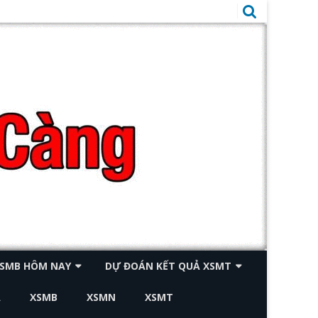
XSMB HÔM NAY
DỰ ĐOÁN KẾT QUẢ XSMT
NG
Ả
XSMB
XSMN
SOI CẦU XS DỰ ĐOÁN BAO LÔ
XSMT
MT VIP