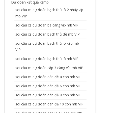
Dự đoán kết quả xsmb
soi cầu xs dự đoán bạch thủ lô 2 nháy víp
mb VIP
soi cầu xs dự đoán ba càng víp mb VIP
soi cầu xs dự đoán bạch thủ đề mb VIP
soi cầu xs dự đoán bạch thủ lô kép mb
VIP
soi cầu xs dự đoán bạch thủ lô mb VIP
soi cầu xs dự đoán cặp 3 càng víp mb VIP
soi cầu xs dự đoán dàn đề 4 con mb VIP
soi cầu xs dự đoán dàn đề 6 con mb VIP
soi cầu xs dự đoán dàn đề 8 con mb VIP
soi cầu xs dự đoán dàn đề 10 con mb VIP